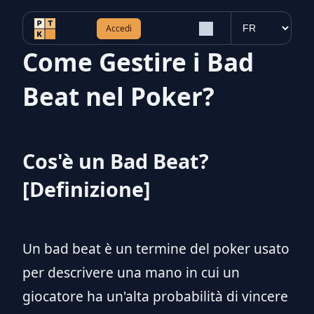
Accedi
Come Gestire i Bad
Beat nel Poker?
Cos'è un Bad Beat?
[Definizione]
Un bad beat è un termine del poker usato
per descrivere una mano in cui un
giocatore ha un'alta probabilità di vincere