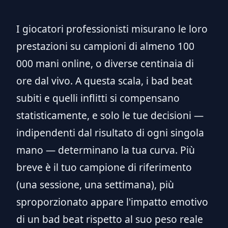
I giocatori professionisti misurano le loro
prestazioni su campioni di almeno 100
000 mani online, o diverse centinaia di
ore dal vivo. A questa scala, i bad beat
subiti e quelli inflitti si compensano
statisticamente, e solo le tue decisioni —
indipendenti dal risultato di ogni singola
mano — determinano la tua curva. Più
breve è il tuo campione di riferimento
(una sessione, una settimana), più
sproporzionato appare l'impatto emotivo
di un bad beat rispetto al suo peso reale