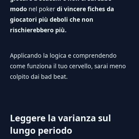
modo
nel poker
di vincere fiches da
giocatori più deboli che non
rischierebbero più.
Applicando la logica e comprendendo
come funziona il tuo cervello, sarai meno
colpito dai bad beat.
Leggere la varianza sul
lungo periodo