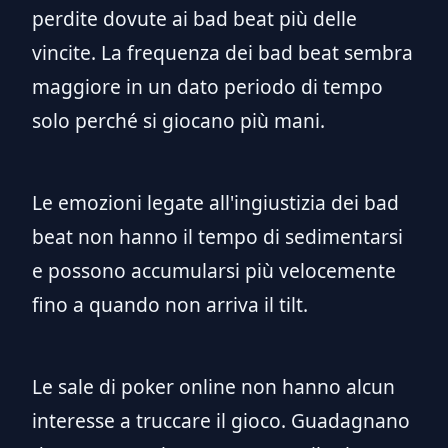
perdite dovute ai bad beat più delle
vincite. La frequenza dei bad beat sembra
maggiore in un dato periodo di tempo
solo perché si giocano più mani.
Le emozioni legate all'ingiustizia dei bad
beat non hanno il tempo di sedimentarsi
e possono accumularsi più velocemente
fino a quando non arriva il tilt.
Le sale di poker online non hanno alcun
interesse a truccare il gioco. Guadagnano