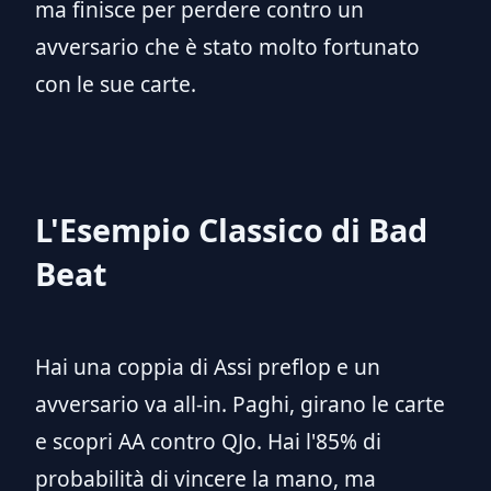
ma finisce per perdere contro un
avversario che è stato molto fortunato
con le sue carte.
L'Esempio Classico di Bad
Beat
Hai una coppia di Assi preflop e un
avversario va all-in. Paghi, girano le carte
e scopri AA contro QJo. Hai l'85% di
probabilità di vincere la mano, ma