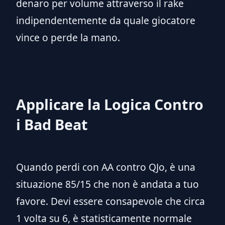
denaro per volume attraverso il rake
indipendentemente da quale giocatore
vince o perde la mano.
Applicare la Logica Contro
i Bad Beat
Quando perdi con AA contro QJo, è una
situazione 85/15 che non è andata a tuo
favore. Devi essere consapevole che circa
1 volta su 6, è statisticamente normale