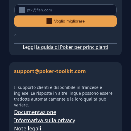
Voglio migliorare
o
Leggi
la guida di Poker per principianti
support@poker-toolkit.com
Il supporto clienti è disponibile in francese e
inglese. Le risposte in altre lingue possono essere
tradotte automaticamente e la loro qualità può
variare.
Documentazione
Informativa sulla privacy
Note legali