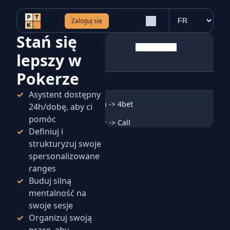
Zaloguj się
Stań się
Louis
lepszy w
Vs Button
Używam Poker Toolkit
Pokerze
do nauki i budowania
Vs Small Blind
Vs Big Blind
Open
44,19%
ranges – to dokładnie
Asystent dostępny
to, czego
Open -> 4bet
Open -> 4bet
3,32%
3,32%
24h/dobę, aby ci
potrzebowałem!
pomóc
Open -> Call
Open -> Call
13,27%
15,23%
Definiuj i
Open -> Fold
Open -> Fold
27,60%
25,64%
strukturyzuj swoje
spersonalizowane
ranges
Buduj silną
mentalność na
swoje sesje
Organizuj swoją