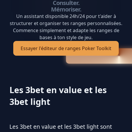
Consulter.
Mémoriser.
Un assistant disponible 24h/24 pour t'aider à
structurer et organiser tes ranges personnalisées.
Commence simplement et adapte les ranges de
bases à ton style de jeu.
Essayer l'éditeur de ranges Poker Toolkit
Les 3bet en value et les
3bet light
Les 3bet en value et les 3bet light sont