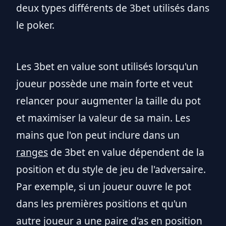
deux types différents de 3bet utilisés dans
le poker.
Les 3bet en value sont utilisés lorsqu'un
joueur possède une main forte et veut
relancer pour augmenter la taille du pot
et maximiser la valeur de sa main. Les
mains que l'on peut inclure dans un
ranges
de 3bet en value dépendent de la
position et du style de jeu de l'adversaire.
Par exemple, si un joueur ouvre le pot
dans les premières positions et qu'un
autre joueur a une paire d'as en position