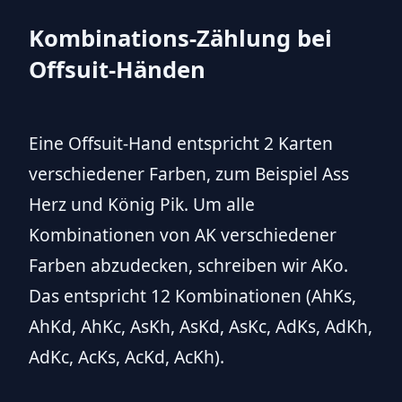
Kombinations-Zählung bei
Offsuit-Händen
Eine Offsuit-Hand entspricht 2 Karten
verschiedener Farben, zum Beispiel Ass
Herz und König Pik. Um alle
Kombinationen von AK verschiedener
Farben abzudecken, schreiben wir AKo.
Das entspricht 12 Kombinationen (AhKs,
AhKd, AhKc, AsKh, AsKd, AsKc, AdKs, AdKh,
AdKc, AcKs, AcKd, AcKh).