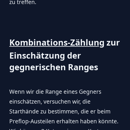
zu treffen.
Kombinations-Zählung
zur
Einschätzung der
gegnerischen Ranges
Wenn wir die Range eines Gegners
einschätzen, versuchen wir, die
Starthände zu bestimmen, die er beim
Preflop-Austeilen erhalten haben könnte.