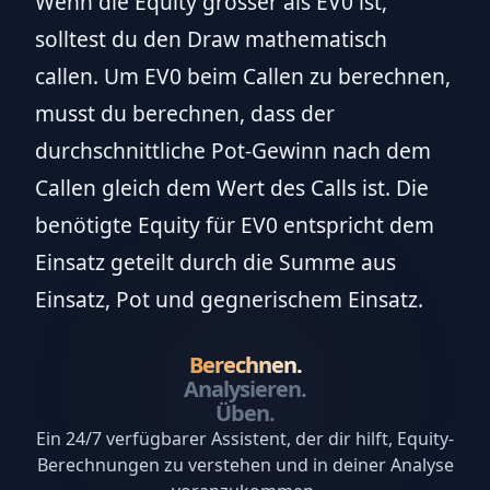
Wenn die Equity grösser als EV0 ist,
solltest du den Draw mathematisch
callen. Um EV0 beim Callen zu berechnen,
musst du berechnen, dass der
durchschnittliche Pot-Gewinn nach dem
Callen gleich dem Wert des Calls ist. Die
benötigte Equity für EV0 entspricht dem
Einsatz geteilt durch die Summe aus
Einsatz, Pot und gegnerischem Einsatz.
Berechnen.
Analysieren.
Üben.
Ein 24/7 verfügbarer Assistent, der dir hilft, Equity-
Berechnungen zu verstehen und in deiner Analyse