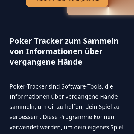
Poker Tracker zum Sammeln
von Informationen über
vergangene Hände
Poker-Tracker sind Software-Tools, die
Informationen über vergangene Hände
sammeln, um dir zu helfen, dein Spiel zu
verbessern. Diese Programme können
verwendet werden, um dein eigenes Spiel