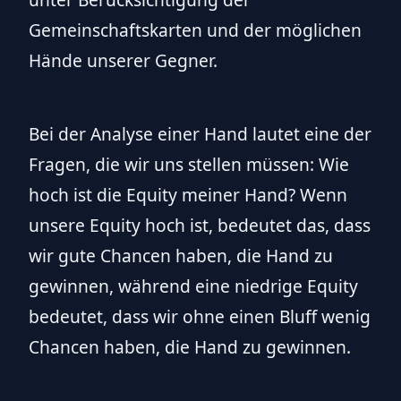
Gemeinschaftskarten und der möglichen
Hände unserer Gegner.
Bei der Analyse einer Hand lautet eine der
Fragen, die wir uns stellen müssen: Wie
hoch ist die Equity meiner Hand? Wenn
unsere Equity hoch ist, bedeutet das, dass
wir gute Chancen haben, die Hand zu
gewinnen, während eine niedrige Equity
bedeutet, dass wir ohne einen Bluff wenig
Chancen haben, die Hand zu gewinnen.