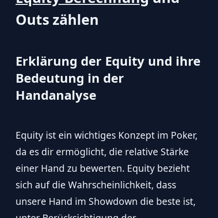
Outs zählen
Erklärung der Equity und ihre
Bedeutung in der
Handanalyse
Equity ist ein wichtiges Konzept im Poker,
da es dir ermöglicht, die relative Stärke
einer Hand zu bewerten. Equity bezieht
sich auf die Wahrscheinlichkeit, dass
unsere Hand im Showdown die beste ist,
unter Berücksichtigung der