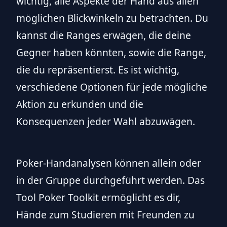
wichtig, alle Aspekte der Hand aus allen
möglichen Blickwinkeln zu betrachten. Du
kannst die Ranges erwägen, die deine
Gegner haben könnten, sowie die Range,
die du repräsentierst. Es ist wichtig,
verschiedene Optionen für jede mögliche
Aktion zu erkunden und die
Konsequenzen jeder Wahl abzuwägen.
Poker-Handanalysen können allein oder
in der Gruppe durchgeführt werden. Das
Tool Poker Toolkit ermöglicht es dir,
Hände zum Studieren mit Freunden zu