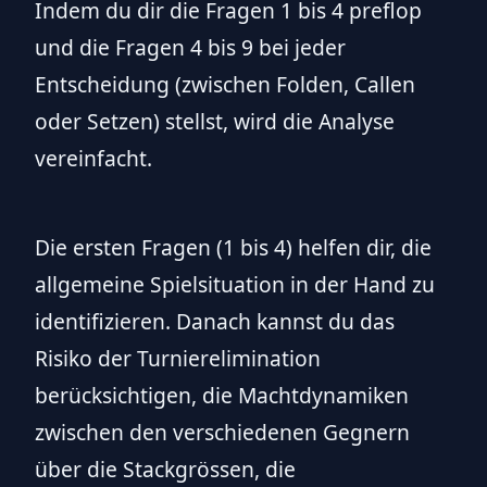
Indem du dir die Fragen 1 bis 4 preflop
und die Fragen 4 bis 9 bei jeder
Entscheidung (zwischen Folden, Callen
oder Setzen) stellst, wird die Analyse
vereinfacht.
Die ersten Fragen (1 bis 4) helfen dir, die
allgemeine Spielsituation in der Hand zu
identifizieren. Danach kannst du das
Risiko der Turnierelimination
berücksichtigen, die Machtdynamiken
zwischen den verschiedenen Gegnern
über die Stackgrössen, die