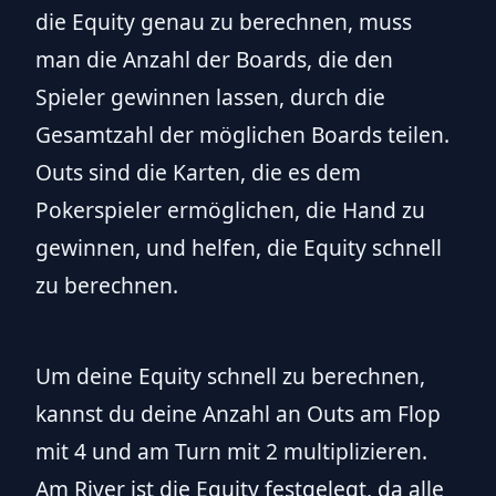
die Equity genau zu berechnen, muss
man die Anzahl der Boards, die den
Spieler gewinnen lassen, durch die
Gesamtzahl der möglichen Boards teilen.
Outs sind die Karten, die es dem
Pokerspieler ermöglichen, die Hand zu
gewinnen, und helfen, die Equity schnell
zu berechnen.
Um deine Equity schnell zu berechnen,
kannst du deine Anzahl an Outs am Flop
mit 4 und am Turn mit 2 multiplizieren.
Am River ist die Equity festgelegt, da alle