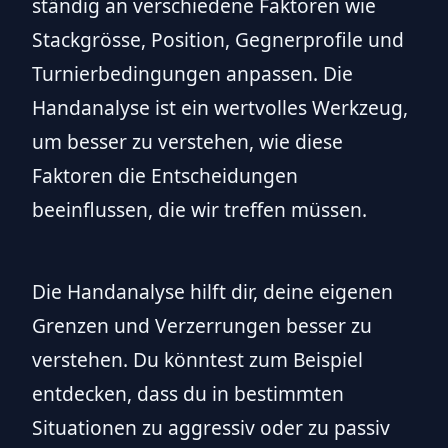
ständig an verschiedene Faktoren wie
Stackgrösse, Position, Gegnerprofile und
Turnierbedingungen anpassen. Die
Handanalyse ist ein wertvolles Werkzeug,
um besser zu verstehen, wie diese
Faktoren die Entscheidungen
beeinflussen, die wir treffen müssen.
Die Handanalyse hilft dir, deine eigenen
Grenzen und Verzerrungen besser zu
verstehen. Du könntest zum Beispiel
entdecken, dass du in bestimmten
Situationen zu aggressiv oder zu passiv