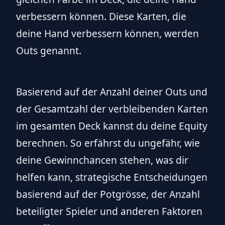
verbessern können. Diese Karten, die
deine Hand verbessern können, werden
Outs genannt.
Basierend auf der Anzahl deiner Outs und
der Gesamtzahl der verbleibenden Karten
im gesamten Deck kannst du deine Equity
berechnen. So erfährst du ungefähr, wie
deine Gewinnchancen stehen, was dir
helfen kann, strategische Entscheidungen
basierend auf der Potgrösse, der Anzahl
beteiligter Spieler und anderen Faktoren