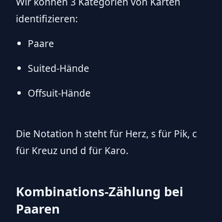
Wir können 3 Kategorien von Karten
identifizieren:
Paare
Suited-Hände
Offsuit-Hände
Die Notation h steht für Herz, s für Pik, c
für Kreuz und d für Karo.
Kombinations-Zählung bei
Paaren