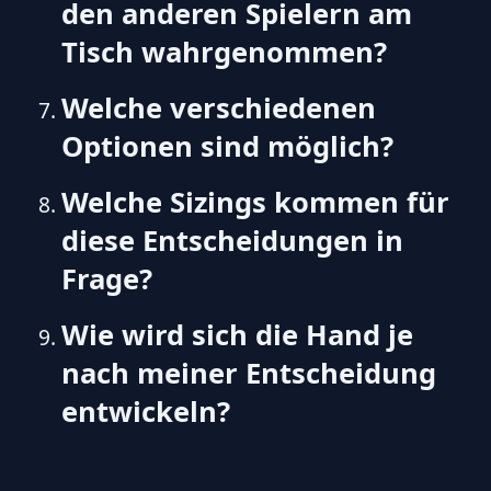
den anderen Spielern am
Tisch wahrgenommen?
Welche verschiedenen
Optionen sind möglich?
Welche Sizings kommen für
diese Entscheidungen in
Frage?
Wie wird sich die Hand je
nach meiner Entscheidung
entwickeln?