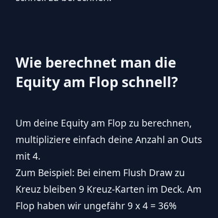
Wie berechnet man die
Equity am Flop schnell?
Um deine Equity am Flop zu berechnen,
multipliziere einfach deine Anzahl an Outs
mit 4.
Zum Beispiel: Bei einem Flush Draw zu
Kreuz bleiben 9 Kreuz-Karten im Deck. Am
Flop haben wir ungefähr 9 x 4 = 36%