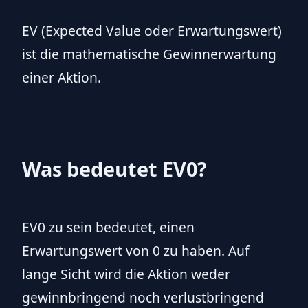
EV (Expected Value oder Erwartungswert)
ist die mathematische Gewinnerwartung
einer Aktion.
Was bedeutet EV0?
EV0 zu sein bedeutet, einen
Erwartungswert von 0 zu haben. Auf
lange Sicht wird die Aktion weder
gewinnbringend noch verlustbringend