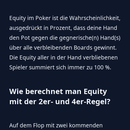
Equity im Poker ist die Wahrscheinlichkeit,
ausgedrückt in Prozent, dass deine Hand
den Pot gegen die gegnerische(n) Hand(s)
über alle verbleibenden Boards gewinnt.
Die Equity aller in der Hand verbliebenen
Spieler summiert sich immer zu 100 %.
Wie berechnet man Equity
mit der 2er- und 4er-Regel?
Auf dem Flop mit zwei kommenden