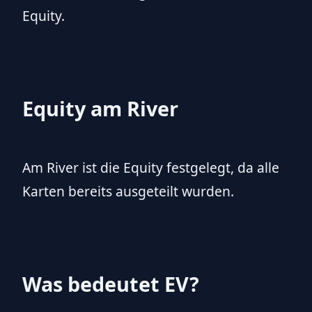
Equity.
Equity am River
Am River ist die Equity festgelegt, da alle
Karten bereits ausgeteilt wurden.
Was bedeutet EV?