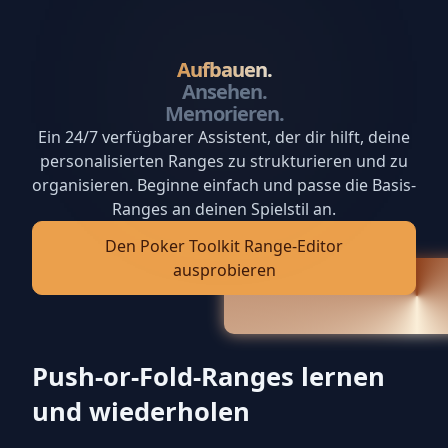
Aufbauen.
Ansehen.
Memorieren.
Ein 24/7 verfügbarer Assistent, der dir hilft, deine
personalisierten Ranges zu strukturieren und zu
organisieren. Beginne einfach und passe die Basis-
Ranges an deinen Spielstil an.
Den Poker Toolkit Range-Editor
ausprobieren
Push-or-Fold-Ranges lernen
und wiederholen