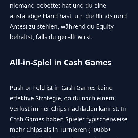
niemand gebettet hat und du eine
anständige Hand hast, um die Blinds (und
Antes) zu stehlen, während du Equity
behältst, falls du gecallt wirst.
All-in-Spiel in Cash Games
Push or Fold ist in Cash Games keine
effektive Strategie, da du nach einem
Verlust immer Chips nachladen kannst. In
Cash Games haben Spieler typischerweise
mehr Chips als in Turnieren (100bb+