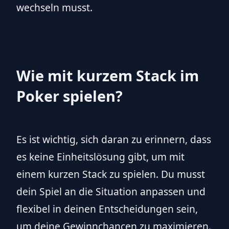
wechseln musst.
Wie mit kurzem Stack im
Poker spielen?
Es ist wichtig, sich daran zu erinnern, dass
es keine Einheitslösung gibt, um mit
einem kurzen Stack zu spielen. Du musst
dein Spiel an die Situation anpassen und
flexibel in deinen Entscheidungen sein,
um deine Gewinnchancen zu maximieren.