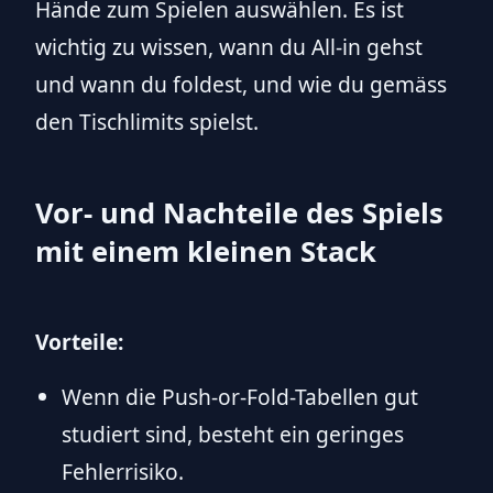
Hände zum Spielen auswählen. Es ist
wichtig zu wissen, wann du All-in gehst
und wann du foldest, und wie du gemäss
den Tischlimits spielst.
Vor- und Nachteile des Spiels
mit einem kleinen Stack
Vorteile:
Wenn die Push-or-Fold-Tabellen gut
studiert sind, besteht ein geringes
Fehlerrisiko.