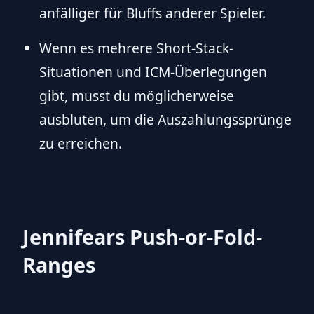
anfälliger für Bluffs anderer Spieler.
Wenn es mehrere Short-Stack-
Situationen und ICM-Überlegungen
gibt, musst du möglicherweise
ausbluten, um die Auszahlungssprünge
zu erreichen.
Jennifears Push-or-Fold-
Ranges