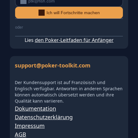
Ich will Fortschritte machen
oder
Lies
den Poker-Leitfaden für Anfänger
support@poker-toolkit.com
Der Kundensupport ist auf Französisch und
Englisch verfügbar. Antworten in anderen Sprachen
können automatisch übersetzt werden und ihre
Qualität kann variieren.
Dokumentation
Datenschutzerklärung
Impressum
AGB