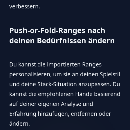
verbessern.
Push-or-Fold-Ranges nach
deinen Bedürfnissen ändern
Du kannst die importierten Ranges
personalisieren, um sie an deinen Spielstil
und deine Stack-Situation anzupassen. Du
kannst die empfohlenen Hände basierend
auf deiner eigenen Analyse und
Erfahrung hinzufügen, entfernen oder
ändern.