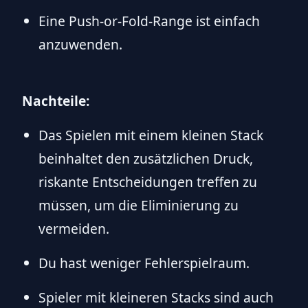
Eine Push-or-Fold-Range ist einfach
anzuwenden.
Nachteile:
Das Spielen mit einem kleinen Stack
beinhaltet den zusätzlichen Druck,
riskante Entscheidungen treffen zu
müssen, um die Eliminierung zu
vermeiden.
Du hast weniger Fehlerspielraum.
Spieler mit kleineren Stacks sind auch