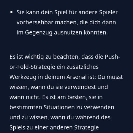
Sie kann dein Spiel für andere Spieler
vorhersehbar machen, die dich dann
im Gegenzug ausnutzen könnten.
Es ist wichtig zu beachten, dass die Push-
or-Fold-Strategie ein zusätzliches
Werkzeug in deinem Arsenal ist: Du musst
wissen, wann du sie verwendest und
wann nicht. Es ist am besten, sie in
bestimmten Situationen zu verwenden
und zu wissen, wann du während des
Spiels zu einer anderen Strategie