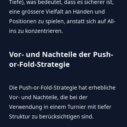
Tiefe), was bedeutet, dass es sicherer ist,
eine grössere Vielfalt an Händen und
Positionen zu spielen, anstatt sich auf All-
ins zu konzentrieren.
Vor- und Nachteile der Push-
or-Fold-Strategie
Die Push-or-Fold-Strategie hat erhebliche
Vor- und Nachteile, die bei der
Verwendung in einem Turnier mit tiefer
Struktur zu berücksichtigen sind.