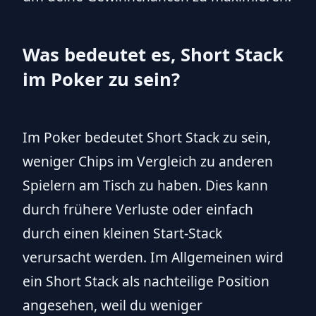
Was bedeutet es, Short Stack
im Poker zu sein?
Im Poker bedeutet Short Stack zu sein,
weniger Chips im Vergleich zu anderen
Spielern am Tisch zu haben. Dies kann
durch frühere Verluste oder einfach
durch einen kleinen Start-Stack
verursacht werden. Im Allgemeinen wird
ein Short Stack als nachteilige Position
angesehen, weil du weniger