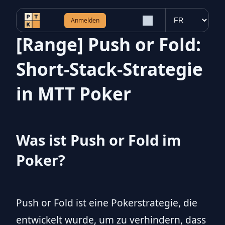
Anmelden
[Range] Push or Fold:
Short-Stack-Strategie
in MTT Poker
Was ist Push or Fold im
Poker?
Push or Fold ist eine Pokerstrategie, die
entwickelt wurde, um zu verhindern, dass