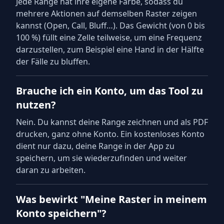
Jede Range hat ihre eigene Farbe, sodass du
mehrere Aktionen auf demselben Raster zeigen
kannst (Open, Call, Bluff…). Das Gewicht (von 0 bis
100 %) füllt eine Zelle teilweise, um eine Frequenz
darzustellen, zum Beispiel eine Hand in der Hälfte
der Fälle zu bluffen.
Brauche ich ein Konto, um das Tool zu
nutzen?
Nein. Du kannst deine Range zeichnen und als PDF
drucken, ganz ohne Konto. Ein kostenloses Konto
dient nur dazu, deine Range in der App zu
speichern, um sie wiederzufinden und weiter
daran zu arbeiten.
Was bewirkt "Meine Raster in meinem
Konto speichern"?