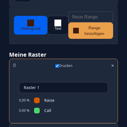
Range
Hintergrund
Text
hinzufügen
Meine Raster
×
⠿
Drucken
Raster 1
Raise
0,00 %
Call
0,00 %