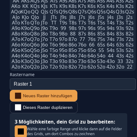
AA
AKs
AQs
AJs
ATs
A9s
A8s
A7s
A6s
A5s
A4s
A3s
A2s
AKo
KK
KQs
KJs
KTs
K9s
K8s
K7s
K6s
K5s
K4s
K3s
K2s
AQo
KQo
QQ
QJs
QTs
Q9s
Q8s
Q7s
Q6s
Q5s
Q4s
Q3s
Q2s
AJo
KJo
QJo
JJ
JTs
J9s
J8s
J7s
J6s
J5s
J4s
J3s
J2s
ATo
KTo
QTo
JTo
TT
T9s
T8s
T7s
T6s
T5s
T4s
T3s
T2s
A9o
K9o
Q9o
J9o
T9o
99
98s
97s
96s
95s
94s
93s
92s
A8o
K8o
Q8o
J8o
T8o
98o
88
87s
86s
85s
84s
83s
82s
A7o
K7o
Q7o
J7o
T7o
97o
87o
77
76s
75s
74s
73s
72s
A6o
K6o
Q6o
J6o
T6o
96o
86o
76o
66
65s
64s
63s
62s
A5o
K5o
Q5o
J5o
T5o
95o
85o
75o
65o
55
54s
53s
52s
A4o
K4o
Q4o
J4o
T4o
94o
84o
74o
64o
54o
44
43s
42s
A3o
K3o
Q3o
J3o
T3o
93o
83o
73o
63o
53o
43o
33
32s
A2o
K2o
Q2o
J2o
T2o
92o
82o
72o
62o
52o
42o
32o
22
Rastername
Neues Raster hinzufügen
Dieses Raster duplizieren
3 Möglichkeiten, dein Grid zu bearbeiten:
Wähle eine farbige Range und klicke dann auf die Felder
des Grids, um dort Combos zu zeichnen