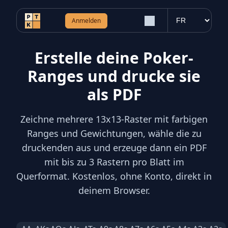
Anmelden
Erstelle deine Poker-
Ranges und drucke sie
als PDF
Zeichne mehrere 13x13-Raster mit farbigen
Ranges und Gewichtungen, wähle die zu
druckenden aus und erzeuge dann ein PDF
mit bis zu 3 Rastern pro Blatt im
Querformat. Kostenlos, ohne Konto, direkt in
deinem Browser.