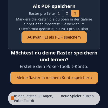
Als PDF speichern
Raster pro Seite
1
2
3
Markiere die Raster, die du oben in der Galerie
einbeziehen möchtest. Sie werden im
Querformat gedruckt, bis zu 3 pro A4-Blatt.
Auswahl (1) als PDF speichern
Möchtest du deine Raster speichern
und lernen?
Erstelle dein Poker-Toolkit-Konto.
Meine Raster in meinem Konto speichern
In den letzten 30 Tagen,
neue Spieler nutzen
Poker Toolkit