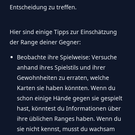
Entscheidung zu treffen.
Hier sind einige Tipps zur Einschätzung
der Range deiner Gegner:
Beobachte ihre Spielweise: Versuche
anhand ihres Spielstils und ihrer
Gewohnheiten zu erraten, welche
Karten sie haben könnten. Wenn du
schon einige Hände gegen sie gespielt
hast, könntest du Informationen über
ihre üblichen Ranges haben. Wenn du
sie nicht kennst, musst du wachsam