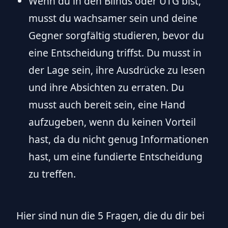
Wenn du in den Blinds oder UTG bist,
musst du wachsamer sein und deine
Gegner sorgfältig studieren, bevor du
eine Entscheidung triffst. Du musst in
der Lage sein, ihre Ausdrücke zu lesen
und ihre Absichten zu erraten. Du
musst auch bereit sein, eine Hand
aufzugeben, wenn du keinen Vorteil
hast, da du nicht genug Informationen
hast, um eine fundierte Entscheidung
zu treffen.
Hier sind nun die 5 Fragen, die du dir bei