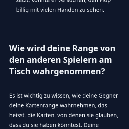
billig mit vielen Händen zu sehen.
Wie wird deine Range von
den anderen Spielern am
Tisch wahrgenommen?
Es ist wichtig zu wissen, wie deine Gegner
deine Kartenrange wahrnehmen, das
heisst, die Karten, von denen sie glauben,
dass du sie haben könntest. Deine