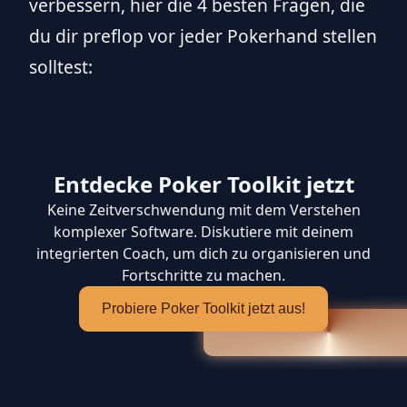
verbessern, hier die 4 besten Fragen, die
du dir preflop vor jeder Pokerhand stellen
solltest:
Entdecke Poker Toolkit jetzt
Keine Zeitverschwendung mit dem Verstehen
komplexer Software. Diskutiere mit deinem
integrierten Coach, um dich zu organisieren und
Fortschritte zu machen.
Probiere Poker Toolkit jetzt aus!