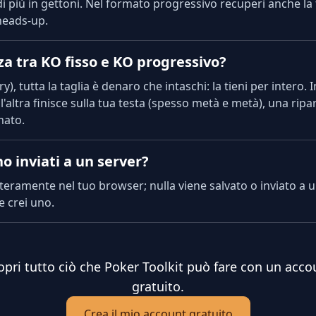
di più in gettoni. Nel formato progressivo recuperi anche la 
'heads-up.
za tra KO fisso e KO progressivo?
y), tutta la taglia è denaro che intaschi: la tieni per intero.
l'altra finisce sulla tua testa (spesso metà e metà), una ripa
mato.
o inviati a un server?
interamente nel tuo browser; nulla viene salvato o inviato a 
e crei uno.
opri tutto ciò che Poker Toolkit può fare con un acco
gratuito.
Crea il mio account gratuito