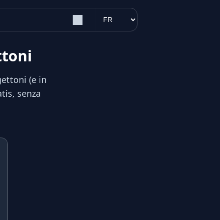
ttoni
ettoni (e in
atis, senza