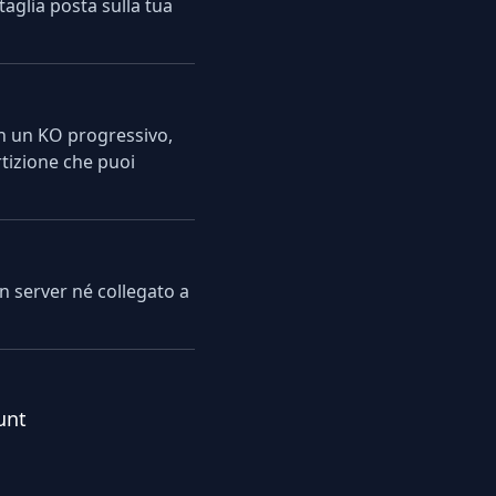
taglia posta sulla tua
 In un KO progressivo,
rtizione che puoi
un server né collegato a
unt