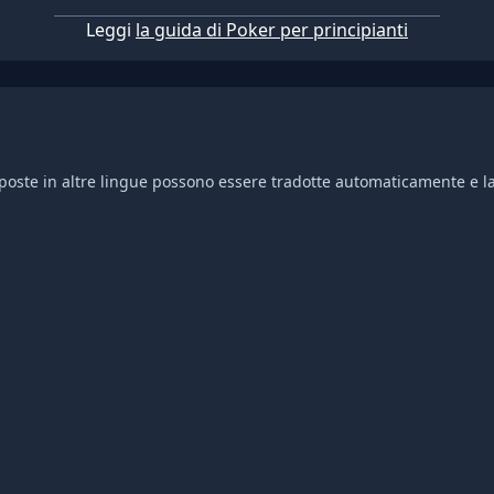
Leggi
la guida di Poker per principianti
isposte in altre lingue possono essere tradotte automaticamente e la