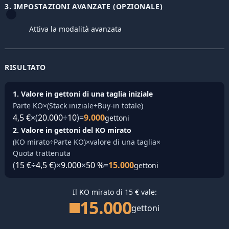
3. IMPOSTAZIONI AVANZATE (OPZIONALE)
Attiva la modalità avanzata
RISULTATO
1. Valore in gettoni di una taglia iniziale
Parte KO
×
(
Stack iniziale
÷
Buy-in totale
)
4,5 €
×
(
20.000
÷
10
)
=
9.000
gettoni
2. Valore in gettoni del KO mirato
(
KO mirato
÷
Parte KO
)
×
valore di una taglia
×
Quota trattenuta
(
15 €
÷
4,5 €
)
×
9.000
×
50 %
=
15.000
gettoni
Il KO mirato di 15 € vale:
15.000
gettoni