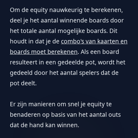
Om de equity nauwkeurig te berekenen,
deel je het aantal winnende boards door
het totale aantal mogelijke boards. Dit
houdt in dat je de
combo's van kaarten en
boards moet berekenen
. Als een board
resulteert in een gedeelde pot, wordt het
gedeeld door het aantal spelers dat de
pot deelt.
Er zijn manieren om snel je equity te
benaderen op basis van het aantal outs
dat de hand kan winnen.