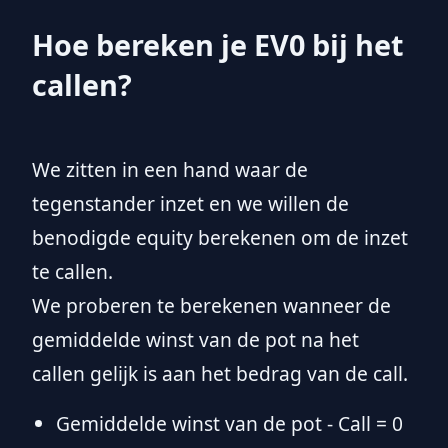
Hoe bereken je EV0 bij het
callen?
We zitten in een hand waar de
tegenstander inzet en we willen de
benodigde equity berekenen om de inzet
te callen.
We proberen te berekenen wanneer de
gemiddelde winst van de pot na het
callen gelijk is aan het bedrag van de call.
Gemiddelde winst van de pot - Call = 0