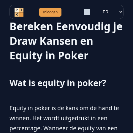
Inloggen
Bereken Eenvoudig je
Draw Kansen en
Equity in Poker
Wat is equity in poker?
Equity in poker is de kans om de hand te
winnen. Het wordt uitgedrukt in een
percentage. Wanneer de equity van een