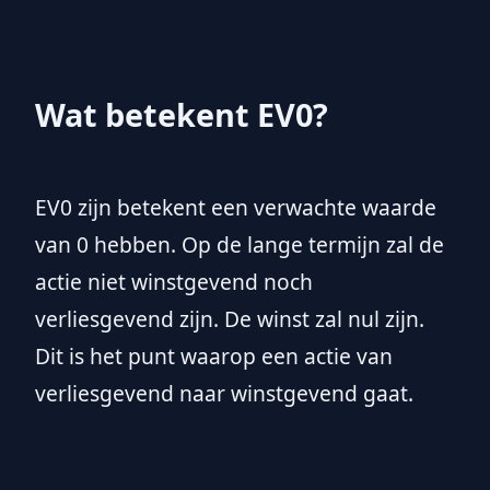
Wat betekent EV0?
EV0 zijn betekent een verwachte waarde
van 0 hebben. Op de lange termijn zal de
actie niet winstgevend noch
verliesgevend zijn. De winst zal nul zijn.
Dit is het punt waarop een actie van
verliesgevend naar winstgevend gaat.