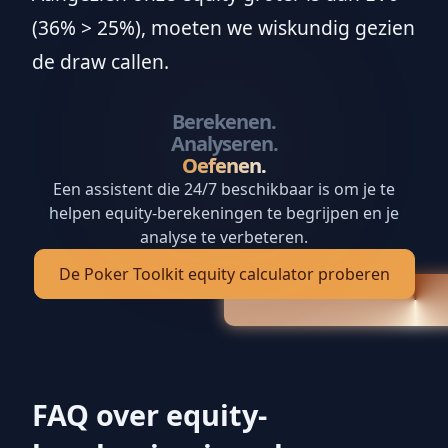
(36% > 25%), moeten we wiskundig gezien
de draw callen.
Berekenen.
Analyseren.
Oefenen.
Een assistent die 24/7 beschikbaar is om je te
helpen equity-berekeningen te begrijpen en je
analyse te verbeteren.
De Poker Toolkit equity calculator proberen
FAQ over equity-