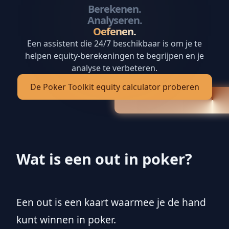
Berekenen.
Analyseren.
Oefenen.
Een assistent die 24/7 beschikbaar is om je te
helpen equity-berekeningen te begrijpen en je
analyse te verbeteren.
De Poker Toolkit equity calculator proberen
Wat is een out in poker?
Een out is een kaart waarmee je de hand
kunt winnen in poker.