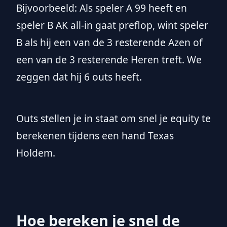
Bijvoorbeeld: Als speler A 99 heeft en
speler B AK all-in gaat preflop, wint speler
B als hij een van de 3 resterende Azen of
een van de 3 resterende Heren treft. We
zeggen dat hij 6 outs heeft.
Outs stellen je in staat om snel je equity te
berekenen tijdens een hand Texas
Holdem.
Hoe bereken je snel de