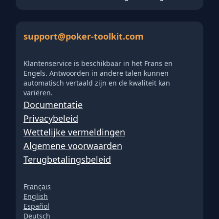
support@poker-toolkit.com
Klantenservice is beschikbaar in het Frans en
Engels. Antwoorden in andere talen kunnen
automatisch vertaald zijn en de kwaliteit kan
variëren.
Documentatie
Privacybeleid
Wettelijke vermeldingen
Algemene voorwaarden
Terugbetalingsbeleid
Français
English
Español
Deutsch