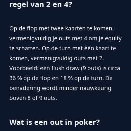
regel van 2 en 4?
Op de flop met twee kaarten te komen,
vermenigvuldig je outs met 4 om je equity
te schatten. Op de turn met één kaart te
komen, vermenigvuldig outs met 2.
Voorbeeld: een flush draw (9 outs) is circa
36 % op de flop en 18 % op de turn. De
benadering wordt minder nauwkeurig
boven 8 of 9 outs.
Wat is een out in poker?