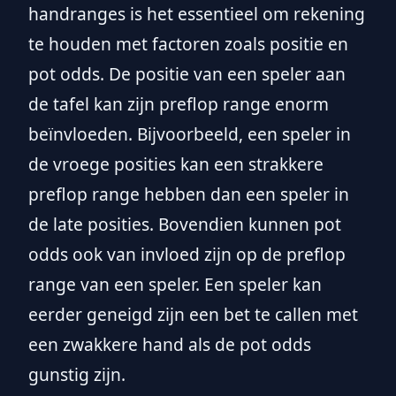
handranges is het essentieel om rekening
te houden met factoren zoals positie en
pot odds. De positie van een speler aan
de tafel kan zijn preflop range enorm
beïnvloeden. Bijvoorbeeld, een speler in
de vroege posities kan een strakkere
preflop range hebben dan een speler in
de late posities. Bovendien kunnen pot
odds ook van invloed zijn op de preflop
range van een speler. Een speler kan
eerder geneigd zijn een bet te callen met
een zwakkere hand als de pot odds
gunstig zijn.