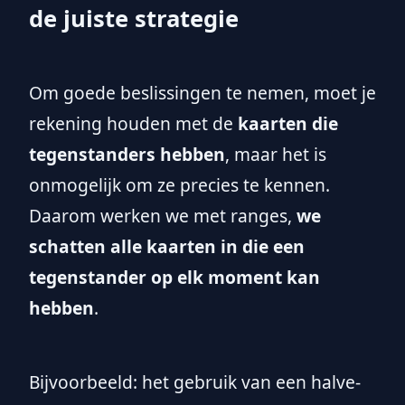
de juiste strategie
Om goede beslissingen te nemen, moet je
rekening houden met de
kaarten die
tegenstanders hebben
, maar het is
onmogelijk om ze precies te kennen.
Daarom werken we met ranges,
we
schatten alle kaarten in die een
tegenstander op elk moment kan
hebben
.
Bijvoorbeeld: het gebruik van een halve-