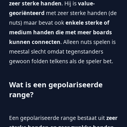
zeer sterke handen
. Hij is
value-
georiënteerd
met zeer sterke handen (de
nuts) maar bevat ook
enkele sterke of
medium handen die met meer boards
kunnen connecten
. Alleen nuts spelen is
meestal slecht omdat tegenstanders
gewoon folden telkens als de speler bet.
Wat is een gepolariseerde
range?
Een gepolariseerde range bestaat uit
zeer