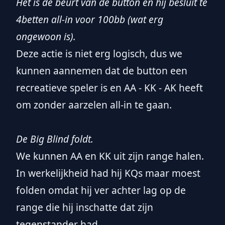
Het is de beurt van de button en hij besluit te
4betten all-in voor 100bb (wat erg
ongewoon is).
Deze actie is niet erg logisch, dus we
kunnen aannemen dat de button een
recreatieve speler is en AA - KK - AK heeft
om zonder aarzelen all-in te gaan.
De Big Blind foldt.
We kunnen AA en KK uit zijn range halen.
In werkelijkheid had hij KQs maar moest
folden omdat hij ver achter lag op de
range die hij inschatte dat zijn
tegenstander had.