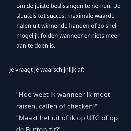
om de juiste beslissingen te nemen. De
sleutels tot succes: maximale waarde
halen uit winnende handen of zo snel
mogelijk folden wanneer er niets meer
aan te doen is.
Je vraagt je waarschijnlijk af:
"Hoe weet ik wanneer ik moet
raisen, callen of checken?"
"Maakt het uit of ik op UTG of op
de Button zit?"