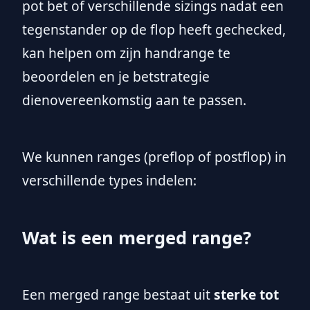
pot bet of verschillende sizings nadat een
tegenstander op de flop heeft gechecked,
kan helpen om zijn handrange te
beoordelen en je betstrategie
dienovereenkomstig aan te passen.
We kunnen ranges (preflop of postflop) in
verschillende types indelen:
Wat is een merged range?
Een merged range bestaat uit
sterke tot