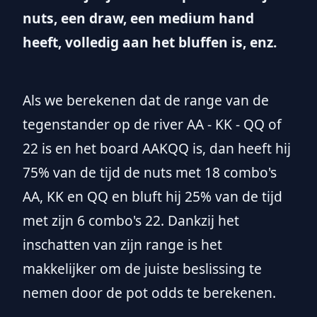
nuts, een draw, een medium hand
heeft, volledig aan het bluffen is, enz.
Als we berekenen dat de range van de
tegenstander op de river AA - KK - QQ of
22 is en het board AAKQQ is, dan heeft hij
75% van de tijd de nuts met 18 combo's
AA, KK en QQ en bluft hij 25% van de tijd
met zijn 6 combo's 22. Dankzij het
inschatten van zijn range is het
makkelijker om de juiste beslissing te
nemen door de pot odds te berekenen.