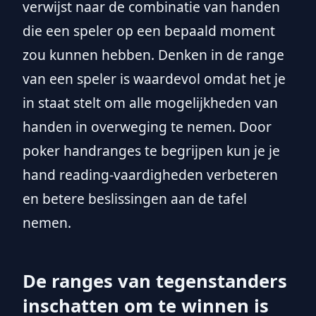
verwijst naar de combinatie van handen
die een speler op een bepaald moment
zou kunnen hebben. Denken in de range
van een speler is waardevol omdat het je
in staat stelt om alle mogelijkheden van
handen in overweging te nemen. Door
poker handranges te begrijpen kun je je
hand reading-vaardigheden verbeteren
en betere beslissingen aan de tafel
nemen.
De ranges van tegenstanders
inschatten om te winnen is