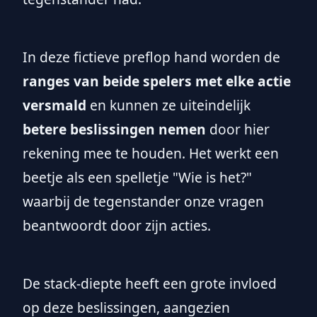
In deze fictieve preflop hand worden de
ranges van beide spelers met elke actie
versmald
en kunnen ze uiteindelijk
betere beslissingen nemen
door hier
rekening mee te houden. Het werkt een
beetje als een spelletje "Wie is het?"
waarbij de tegenstander onze vragen
beantwoordt door zijn acties.
De stack-diepte heeft een grote invloed
op deze beslissingen, aangezien