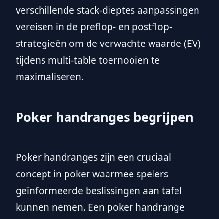
verschillende stack-dieptes aanpassingen
vereisen in de preflop- en postflop-
strategieën om de verwachte waarde (EV)
tijdens multi-table toernooien te
maximaliseren.
Poker handranges begrijpen
Poker handranges zijn een cruciaal
concept in poker waarmee spelers
geïnformeerde beslissingen aan tafel
kunnen nemen. Een poker handrange