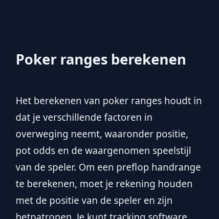
Poker ranges berekenen
Het berekenen van poker ranges houdt in
dat je verschillende factoren in
overweging neemt, waaronder positie,
pot odds en de waargenomen speelstijl
van de speler. Om een preflop handrange
te berekenen, moet je rekening houden
met de positie van de speler en zijn
betpatronen. Je kunt tracking software