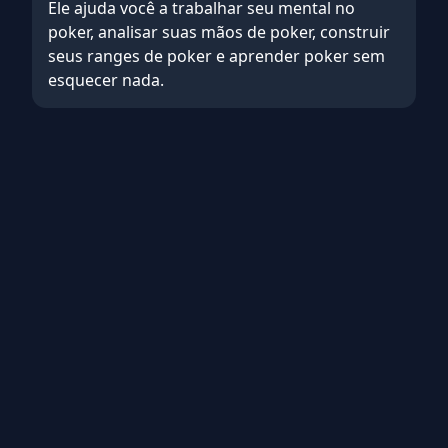
Ele ajuda você a trabalhar seu
mental no
poker
,
analisar suas mãos de poker
,
construir
seus ranges de poker
e
aprender poker sem
esquecer nada
.