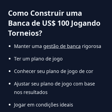
Como Construir uma
Banca de US$ 100 Jogando
Torneios?
Manter uma
gestão de banca
rigorosa
Ter um plano de jogo
Conhecer seu plano de jogo de cor
Ajustar seu plano de jogo com base
nos resultados
Jogar em condições ideais