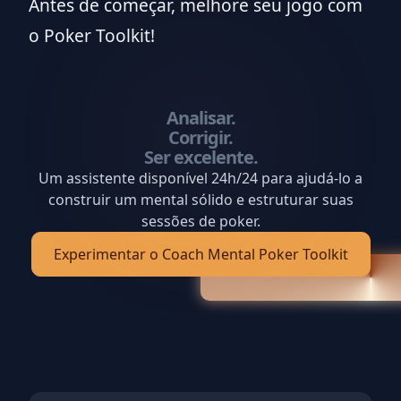
Antes de começar, melhore seu jogo com
o Poker Toolkit!
Analisar.
Corrigir.
Ser excelente.
Um assistente disponível 24h/24 para ajudá-lo a
construir um mental sólido e estruturar suas
sessões de poker.
Experimentar o Coach Mental Poker Toolkit