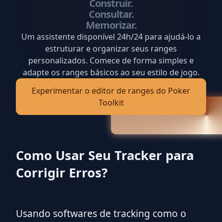
Construir.
Consultar.
Memorizar.
Um assistente disponível 24h/24 para ajudá-lo a
estruturar e organizar seus ranges
personalizados. Comece de forma simples e
adapte os ranges básicos ao seu estilo de jogo.
Experimentar o editor de ranges do Poker
Toolkit
Como Usar Seu Tracker para
Corrigir Erros?
Usando softwares de tracking como o