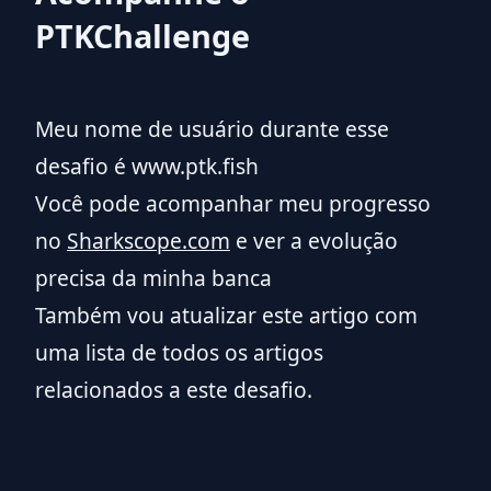
PTKChallenge
Meu nome de usuário durante esse
desafio é www.ptk.fish
Você pode acompanhar meu progresso
no
Sharkscope.com
e ver a evolução
precisa da minha banca
Também vou atualizar este artigo com
uma lista de todos os artigos
relacionados a este desafio.