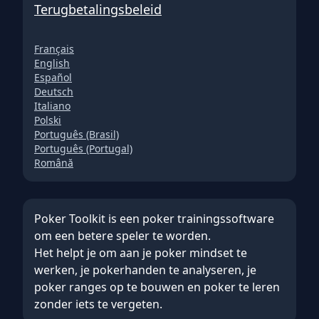
Terugbetalingsbeleid
Français
English
Español
Deutsch
Italiano
Polski
Português (Brasil)
Português (Portugal)
Română
Poker Toolkit is een poker trainingssoftware
om een betere speler te worden.
Het helpt je om aan je
poker mindset
te
werken,
je pokerhanden te analyseren
,
je
poker ranges op te bouwen
en
poker te leren
zonder iets te vergeten
.