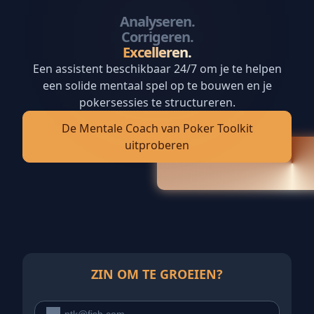
Analyseren.
Corrigeren.
Excelleren.
Een assistent beschikbaar 24/7 om je te helpen
een solide mentaal spel op te bouwen en je
pokersessies te structureren.
De Mentale Coach van Poker Toolkit
uitproberen
ZIN OM TE GROEIEN?