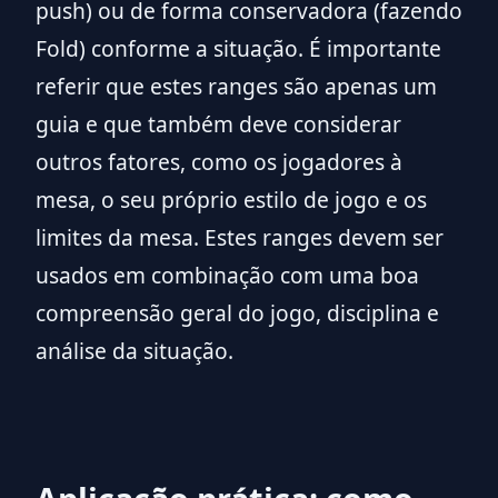
push) ou de forma conservadora (fazendo
Fold) conforme a situação. É importante
referir que estes ranges são apenas um
guia e que também deve considerar
outros fatores, como os jogadores à
mesa, o seu próprio estilo de jogo e os
limites da mesa. Estes ranges devem ser
usados em combinação com uma boa
compreensão geral do jogo, disciplina e
análise da situação.