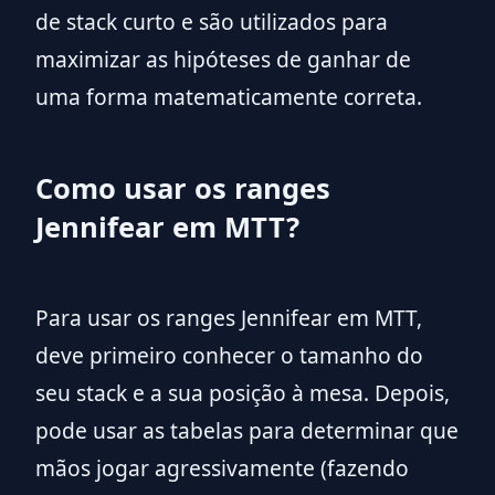
de stack curto e são utilizados para
maximizar as hipóteses de ganhar de
uma forma matematicamente correta.
Como usar os ranges
Jennifear em MTT?
Para usar os ranges Jennifear em MTT,
deve primeiro conhecer o tamanho do
seu stack e a sua posição à mesa. Depois,
pode usar as tabelas para determinar que
mãos jogar agressivamente (fazendo