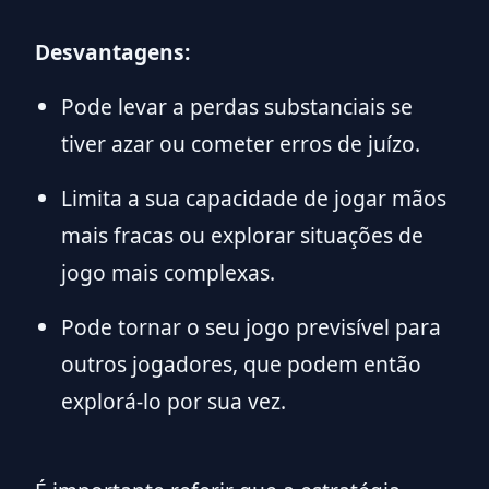
Desvantagens:
Pode levar a perdas substanciais se
tiver azar ou cometer erros de juízo.
Limita a sua capacidade de jogar mãos
mais fracas ou explorar situações de
jogo mais complexas.
Pode tornar o seu jogo previsível para
outros jogadores, que podem então
explorá-lo por sua vez.