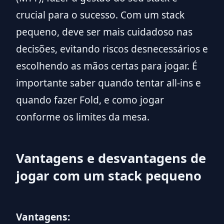
crucial para o sucesso. Com um stack
pequeno, deve ser mais cuidadoso nas
decisões, evitando riscos desnecessários e
escolhendo as mãos certas para jogar. É
importante saber quando tentar all-ins e
quando fazer Fold, e como jogar
conforme os limites da mesa.
Vantagens e desvantagens de
jogar com um stack pequeno
Vantagens: