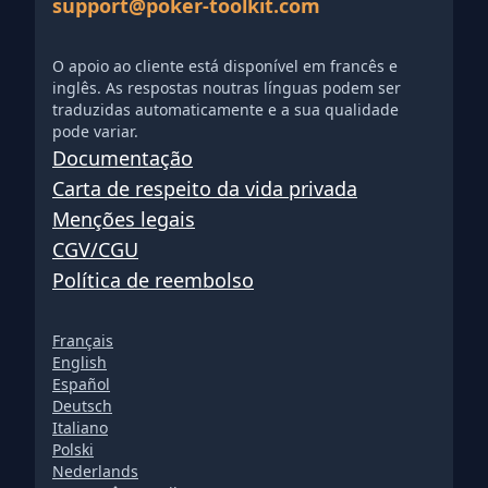
support@poker-toolkit.com
O apoio ao cliente está disponível em francês e
inglês. As respostas noutras línguas podem ser
traduzidas automaticamente e a sua qualidade
pode variar.
Documentação
Carta de respeito da vida privada
Menções legais
CGV/CGU
Política de reembolso
Français
English
Español
Deutsch
Italiano
Polski
Nederlands