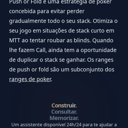
Push or Fold é uma estratégia de poker
concebida para evitar perder
gradualmente todo o seu stack. Otimiza o
seu jogo em situações de stack curto em
MTT ao tentar roubar as blinds. Quando
lhe fazem Call, ainda tem a oportunidade
de duplicar o stack se ganhar. Os ranges
de push or fold são um subconjunto dos
ranges de poker
.
Construir.
Consultar.
Memorizar.
Um assistente disponível 24h/24 para te ajudar a