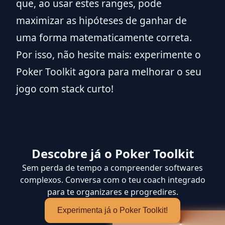
que, ao usar estes ranges, pode
maximizar as hipóteses de ganhar de
uma forma matematicamente correta.
Por isso, não hesite mais: experimente o
Poker Toolkit agora para melhorar o seu
jogo com stack curto!
Descobre já o Poker Toolkit
Sem perda de tempo a compreender softwares
complexos. Conversa com o teu coach integrado
para te organizares e progredires.
Experimenta já o Poker Toolkit!