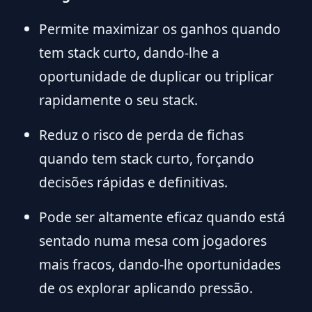
Permite maximizar os ganhos quando
tem stack curto, dando-lhe a
oportunidade de duplicar ou triplicar
rapidamente o seu stack.
Reduz o risco de perda de fichas
quando tem stack curto, forçando
decisões rápidas e definitivas.
Pode ser altamente eficaz quando está
sentado numa mesa com jogadores
mais fracos, dando-lhe oportunidades
de os explorar aplicando pressão.