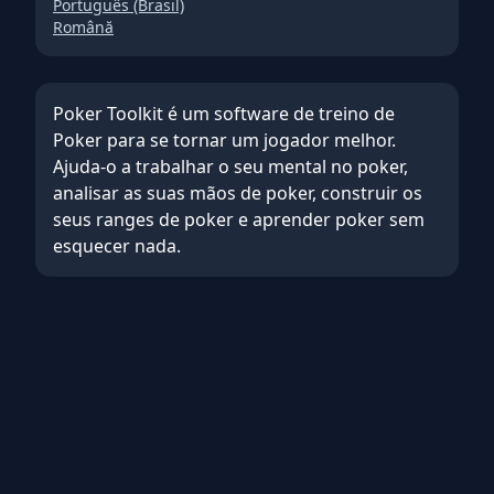
Português (Brasil)
Română
Poker Toolkit é um software de treino de
Poker para se tornar um jogador melhor.
Ajuda-o a trabalhar o seu
mental no poker
,
analisar as suas mãos de poker
,
construir os
seus ranges de poker
e
aprender poker sem
esquecer nada
.