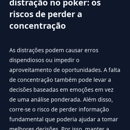
distração no poker: os
riscos de perder a
concentração
As distrações podem causar erros
dispendiosos ou impedir o
aproveitamento de oportunidades. A falta
de concentração também pode levar a
decisões baseadas em emoções em vez
de uma análise ponderada. Além disso,
corre-se o risco de perder informação
fundamental que poderia ajudar a tomar
melhores decisões. Por isso, manter a