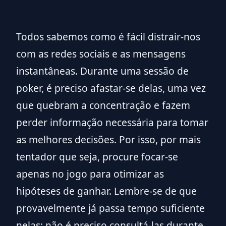
Todos sabemos como é fácil distrair-nos
com as redes sociais e as mensagens
instantâneas. Durante uma sessão de
poker, é preciso afastar-se delas, uma vez
que quebram a concentração e fazem
perder informação necessária para tomar
as melhores decisões. Por isso, por mais
tentador que seja, procure focar-se
apenas no jogo para otimizar as
hipóteses de ganhar. Lembre-se de que
provavelmente já passa tempo suficiente
nelas; não é preciso consultá-las durante