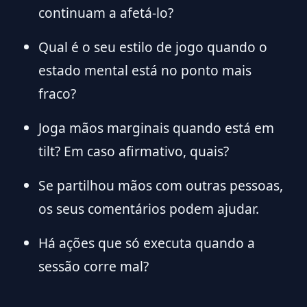
continuam a afetá-lo?
Qual é o seu estilo de jogo quando o
estado mental está no ponto mais
fraco?
Joga mãos marginais quando está em
tilt? Em caso afirmativo, quais?
Se partilhou mãos com outras pessoas,
os seus comentários podem ajudar.
Há ações que só executa quando a
sessão corre mal?