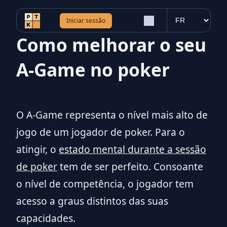
Iniciar sessão
Como melhorar o seu
A-Game no poker
O A-Game representa o nível mais alto de
jogo de um jogador de poker. Para o
atingir, o
estado mental durante a sessão
de poker
tem de ser perfeito. Consoante
o nível de competência, o jogador tem
acesso a graus distintos das suas
capacidades.