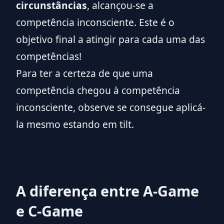
circunstâncias
, alcançou-se a
competência inconsciente. Este é o
objetivo final a atingir para cada uma das
competências!
Para ter a certeza de que uma
competência chegou à competência
inconsciente, observe se consegue aplicá-
la mesmo estando em tilt.
A diferença entre A-Game
e C-Game