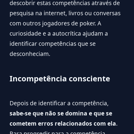
descobrir estas competências através de
pesquisa na internet, livros ou conversas
com outros jogadores de poker. A
curiosidade e a autocrítica ajudam a
identificar competências que se
desconheciam.
Incompetência consciente
Depois de identificar a competência,
sabe-se que não se domina e que se
cometem erros relacionados com ela
.
Para progredir para a competência