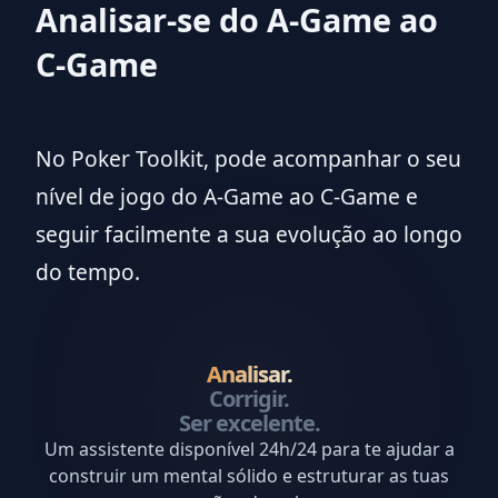
Analisar-se do A-Game ao
C-Game
No Poker Toolkit, pode acompanhar o seu
nível de jogo do A-Game ao C-Game e
seguir facilmente a sua evolução ao longo
do tempo.
Analisar.
Corrigir.
Ser excelente.
Um assistente disponível 24h/24 para te ajudar a
construir um mental sólido e estruturar as tuas