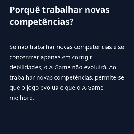
Porquê trabalhar novas
competências?
Se não trabalhar novas competências e se
concentrar apenas em corrigir
debilidades, o A-Game não evoluirá. Ao
trabalhar novas competências, permite-se
que o jogo evolua e que o A-Game
melhore.