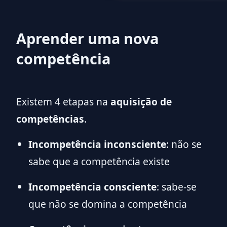
Aprender uma nova
competência
Existem 4 etapas na
aquisição de
competências
.
Incompetência inconsciente
: não se
sabe que a competência existe
Incompetência consciente
: sabe-se
que não se domina a competência