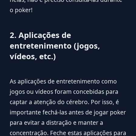
o poker!
2. Aplicações de
entretenimento (jogos,
vídeos, etc.)
As aplicações de entretenimento como
jogos ou vídeos foram concebidas para
captar a atenção do cérebro. Por isso, é
importante fechá-las antes de jogar poker
para evitar a distração e manter a
concentração. Feche estas aplicações para