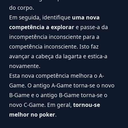
do corpo.
Em seguida, identifique
uma nova
competência a explorar
e passe-a da
incompetência inconsciente para a
competência inconsciente. Isto faz
avançar a cabeça da lagarta e estica-a
novamente.
Esta nova competência melhora o A-
Game. O antigo A-Game torna-se o novo
B-Game e o antigo B-Game torna-se o
novo C-Game. Em geral,
tornou-se
melhor no poker
.