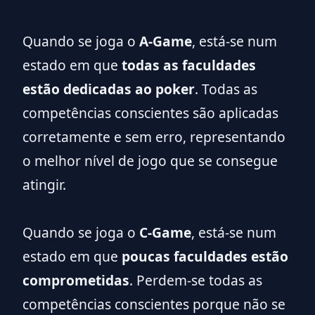
Quando se joga o
A-Game
, está-se num
estado em que
todas as faculdades
estão dedicadas ao poker
. Todas as
competências conscientes são aplicadas
corretamente e sem erro, representando
o melhor nível de jogo que se consegue
atingir.
Quando se joga o
C-Game
, está-se num
estado em que
poucas faculdades estão
comprometidas
. Perdem-se todas as
competências conscientes porque não se