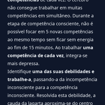
não consegue trabalhar em muitas
competências em simultâneo. Durante a
etapa de competência consciente, não é
possível focar em 5 novas competências
ao mesmo tempo sem ficar sem energia
ao fim de 15 minutos. Ao trabalhar
uma
competência de cada vez
, integra-se
mais depressa.
Identifique
uma das suas debilidades e
trabalhe-a
, passando-a da incompetência
inconsciente para a competência
inconsciente. Resolvida esta debilidade, a
cauda da lagarta aproxima-se do centro