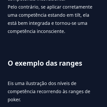
Pelo contrário, se aplicar corretamente
uma competência estando em tilt, ela
está bem integrada e tornou-se uma
competência inconsciente.
O exemplo das ranges
Eis uma ilustração dos níveis de
competência recorrendo às ranges de
poker.