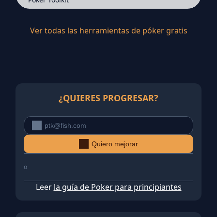
Ver todas las herramientas de póker gratis
¿QUIERES PROGRESAR?
Quiero mejorar
o
Leer
la guía de Poker para principiantes