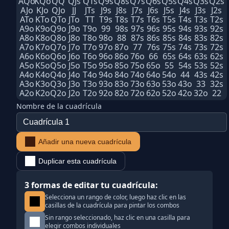
AQo
KQo
QQ
QJs
QTs
Q9s
Q8s
Q7s
Q6s
Q5s
Q4s
Q3s
Q2s
AJo
KJo
QJo
JJ
JTs
J9s
J8s
J7s
J6s
J5s
J4s
J3s
J2s
ATo
KTo
QTo
JTo
TT
T9s
T8s
T7s
T6s
T5s
T4s
T3s
T2s
A9o
K9o
Q9o
J9o
T9o
99
98s
97s
96s
95s
94s
93s
92s
A8o
K8o
Q8o
J8o
T8o
98o
88
87s
86s
85s
84s
83s
82s
A7o
K7o
Q7o
J7o
T7o
97o
87o
77
76s
75s
74s
73s
72s
A6o
K6o
Q6o
J6o
T6o
96o
86o
76o
66
65s
64s
63s
62s
A5o
K5o
Q5o
J5o
T5o
95o
85o
75o
65o
55
54s
53s
52s
A4o
K4o
Q4o
J4o
T4o
94o
84o
74o
64o
54o
44
43s
42s
A3o
K3o
Q3o
J3o
T3o
93o
83o
73o
63o
53o
43o
33
32s
A2o
K2o
Q2o
J2o
T2o
92o
82o
72o
62o
52o
42o
32o
22
Nombre de la cuadrícula
Añadir una nueva cuadrícula
Duplicar esta cuadrícula
3 formas de editar tu cuadrícula:
Selecciona un rango de color, luego haz clic en las
casillas de la cuadrícula para pintar los combos
Sin rango seleccionado, haz clic en una casilla para
elegir combos individuales