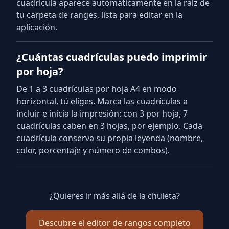
cuadrícula aparece automáticamente en la raíz de
tu carpeta de ranges, lista para editar en la
aplicación.
¿Cuántas cuadrículas puedo imprimir
por hoja?
De 1 a 3 cuadrículas por hoja A4 en modo
horizontal, tú eliges. Marca las cuadrículas a
incluir e inicia la impresión: con 3 por hoja, 7
cuadrículas caben en 3 hojas, por ejemplo. Cada
cuadrícula conserva su propia leyenda (nombre,
color, porcentaje y número de combos).
¿Quieres ir más allá de la chuleta?
Descubre el editor de rangos completo