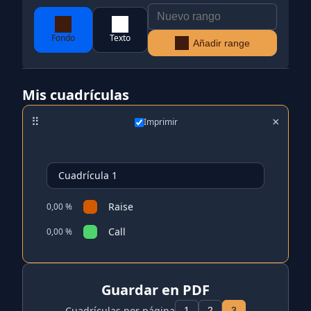
Fondo
Texto
Añadir range
Mis cuadrículas
×
⠿
Imprimir
Cuadrícula 1
Raise
0,00 %
Call
0,00 %
Guardar en PDF
Cuadrículas por página
1
2
3