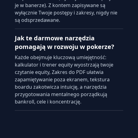
je w banerze). Z kontem zapisywane są
wyłącznie Twoje postępy i zakresy, nigdy nie
są odsprzedawane.
Jak te darmowe narzędzia
pomagają w rozwoju w pokerze?
Każde obejmuje kluczową umiejętność:
kalkulator i trener equity wyostrzają twoje
czytanie equity, Zakres do PDF ułatwia
zapamiętywanie poza ekranem, tekstura
boardu zakotwicza intuicję, a narzędzia
przygotowania mentalnego porządkują
bankroll, cele i koncentrację.