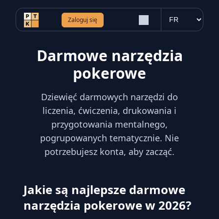
Zaloguj się
Darmowe narzędzia
pokerowe
Dziewięć darmowych narzędzi do
liczenia, ćwiczenia, drukowania i
przygotowania mentalnego,
pogrupowanych tematycznie. Nie
potrzebujesz konta, aby zacząć.
Jakie są najlepsze darmowe
narzędzia pokerowe w 2026?