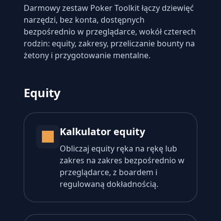
Darmowy zestaw Poker Toolkit łączy dziewięć
narzędzi, bez konta, dostępnych
bezpośrednio w przeglądarce, wokół czterech
rodzin: equity, zakresy, przeliczanie bounty na
żetony i przygotowanie mentalne.
Equity
Kalkulator equity
Obliczaj equity ręka na rękę lub
zakres na zakres bezpośrednio w
przeglądarce, z boardem i
regulowaną dokładnością.