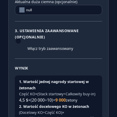
Aktualna duża ciemna (opcjonalnie)
3. USTAWIENIA ZAAWANSOWANE
(OPCJONALNIE)
Włącz tryb zaawansowany
WYNIK
1. Wartość jednej nagrody startowej w
żetonach
Część KO
×
(
Stack startowy
÷
Całkowity buy-in
)
4,5 $
×
(
20 000
÷
10
)
=
9 000
żetony
2. Wartość docelowego KO w żetonach
(
Docelowy KO
÷
Część KO
)
×