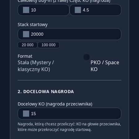
Całkowity buy-in (z rake)
Część KO (nagroda)
Stack startowy
20 000
100 000
Format
Stała (Mystery /
PKO / Space
klasyczny KO)
KO
2. DOCELOWA NAGRODA
Docelowy KO (nagroda przeciwnika)
Nagroda, którą chcesz przeliczyć: KO na głowie przeciwnika,
które może przekroczyć nagrodę startową.