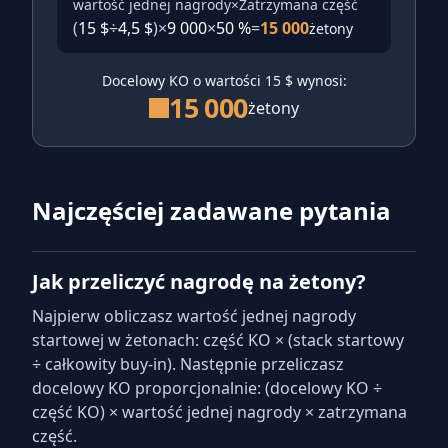
wartość jednej nagrody
×
Zatrzymana część
(
15 $
÷
4,5 $
)
×
9 000
×
50 %
=
15 000
żetony
Docelowy KO o wartości 15 $ wynosi:
15 000
żetony
Najczęściej zadawane pytania
Jak przeliczyć nagrodę na żetony?
Najpierw obliczasz wartość jednej nagrody
startowej w żetonach: część KO × (stack startowy
÷ całkowity buy-in). Następnie przeliczasz
docelowy KO proporcjonalnie: (docelowy KO ÷
część KO) × wartość jednej nagrody × zatrzymana
część.