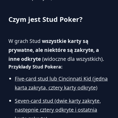
Czym jest Stud Poker?
W grach Stud
wszystkie karty są
prywatne, ale niektóre są zakryte, a
inne odkryte
(widoczne dla wszystkich).
Przykłady Stud Pokera:
Five-card stud lub Cincinnati Kid (jedna
karta zakryta, cztery karty odkryte)
Seven-card stud (dwie karty zakryte,
następnie cztery odkryte i ostatnia