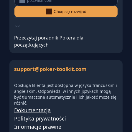
Chcę się rozwijać
lub
Przeczytaj
poradnik Pokera dla
początkujących
support@poker-toolkit.com
Obsługa klienta jest dostępna w języku francuskim i
angielskim. Odpowiedzi w innych językach mogą
być tłumaczone automatycznie i ich jakość może się
różnić.
Dokumentacja
Polityka prywatności
Informacje prawne