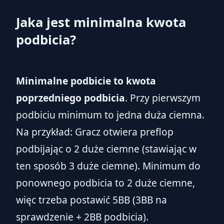
Jaka jest minimalna kwota
podbicia?
Minimalne podbicie to kwota
poprzedniego podbicia
. Przy pierwszym
podbiciu minimum to jedna duża ciemna.
Na przykład: Gracz otwiera preflop
podbijając o 2 duże ciemne (stawiając w
ten sposób 3 duże ciemne). Minimum do
ponownego podbicia to 2 duże ciemne,
więc trzeba postawić 5BB (3BB na
sprawdzenie + 2BB podbicia).