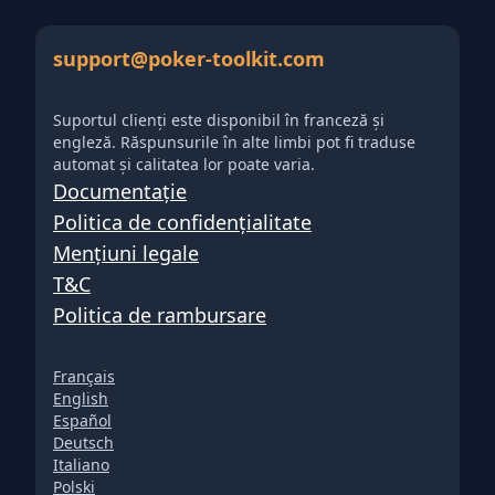
support@poker-toolkit.com
Suportul clienți este disponibil în franceză și
engleză. Răspunsurile în alte limbi pot fi traduse
automat și calitatea lor poate varia.
Documentație
Politica de confidențialitate
Mențiuni legale
T&C
Politica de rambursare
Français
English
Español
Deutsch
Italiano
Polski