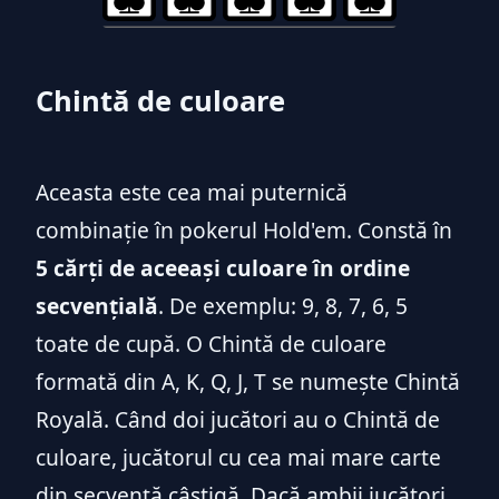
Chintă de culoare
Aceasta este cea mai puternică
combinație în pokerul Hold'em. Constă în
5 cărți de aceeași culoare în ordine
secvențială
. De exemplu: 9, 8, 7, 6, 5
toate de cupă. O Chintă de culoare
formată din A, K, Q, J, T se numește Chintă
Royală. Când doi jucători au o Chintă de
culoare, jucătorul cu cea mai mare carte
din secvență câștigă. Dacă ambii jucători