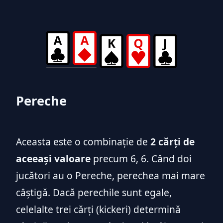
Pereche
Aceasta este o combinație de
2 cărți de
aceeași valoare
precum 6, 6. Când doi
jucători au o Pereche, perechea mai mare
câștigă. Dacă perechile sunt egale,
celelalte trei cărți (kickeri) determină