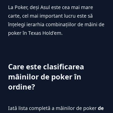
La Poker, deși Asul este cea mai mare
carte, cel mai important lucru este să
înțelegi ierarhia combinațiilor de mâini de
poker în Texas Hold'em.
Care este clasificarea
mâinilor de poker în
ordine?
Iată lista completă a mâinilor de poker
de