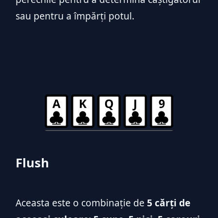
sau pentru a împărți potul.
Flush
Aceasta este o combinație de
5 cărți de