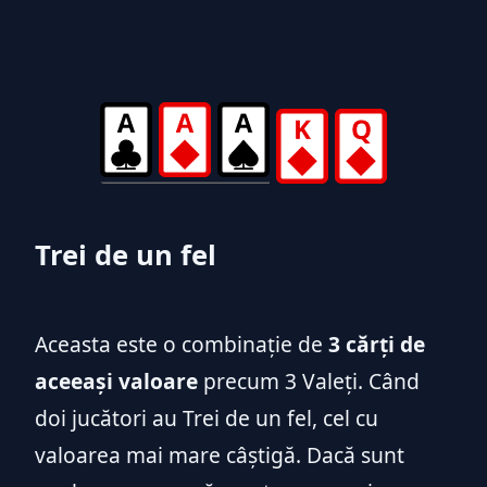
Trei de un fel
Aceasta este o combinație de
3 cărți de
aceeași valoare
precum 3 Valeți. Când
doi jucători au Trei de un fel, cel cu
valoarea mai mare câștigă. Dacă sunt