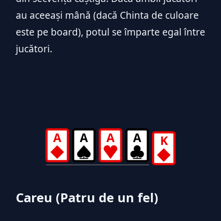
au aceeași mână (dacă Chinta de culoare
este pe board), potul se împarte egal între
jucători.
Careu (Patru de un fel)