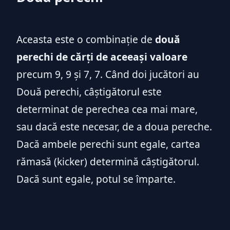
Aceasta este o combinație de
două
perechi de cărți de aceeași valoare
precum 9, 9 și 7, 7. Când doi jucători au
Două perechi, câștigătorul este
determinat de perechea cea mai mare,
sau dacă este necesar, de a doua pereche.
Dacă ambele perechi sunt egale, cartea
rămasă (kicker) determină câștigătorul.
Dacă sunt egale, potul se împarte.