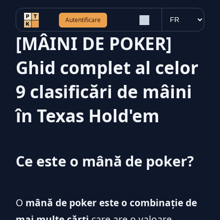
Autentificare
[MÂINI DE POKER]
Ghid complet al celor
9 clasificări de mâini
în Texas Hold'em
Ce este o mână de poker?
O
mână de poker este o combinație de
mai multe cărți
care are o valoare