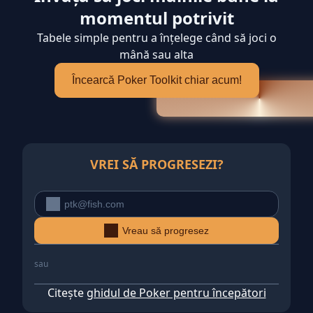
momentul potrivit
Tabele simple pentru a înțelege când să joci o
mână sau alta
Încearcă Poker Toolkit chiar acum!
VREI SĂ PROGRESEZI?
Vreau să progresez
sau
Citește
ghidul de Poker pentru începători