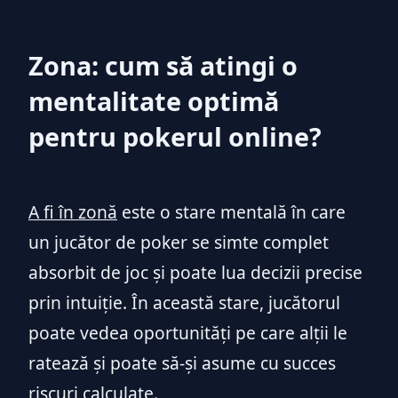
Zona: cum să atingi o
mentalitate optimă
pentru pokerul online?
A fi în zonă
este o stare mentală în care
un jucător de poker se simte complet
absorbit de joc și poate lua decizii precise
prin intuiție. În această stare, jucătorul
poate vedea oportunități pe care alții le
ratează și poate să-și asume cu succes
riscuri calculate.