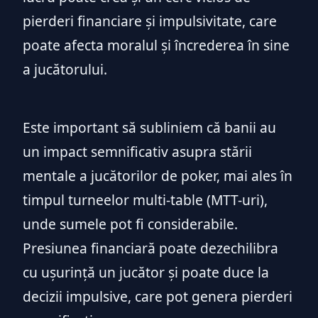
pierderi financiare și impulsivitate, care
poate afecta moralul și încrederea în sine
a jucătorului.
Este important să subliniem că banii au
un impact semnificativ asupra stării
mentale a jucătorilor de poker, mai ales în
timpul turneelor multi-table (MTT-uri),
unde sumele pot fi considerabile.
Presiunea financiară poate dezechilibra
cu ușurință un jucător și poate duce la
decizii impulsive, care pot genera pierderi