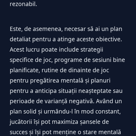
rezonabil.
Este, de asemenea, necesar să ai un plan
detaliat pentru a atinge aceste obiective.
Acest lucru poate include strategii
specifice de joc, programe de sesiuni bine
planificate, rutine de dinainte de joc
pentru pregătirea mentală și planuri
pentru a anticipa situații neașteptate sau
perioade de varianță negativă. Având un
plan solid și urmându-l în mod constant,
jucătorii își pot maximiza șansele de
succes și își pot menține o stare mentală