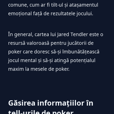
comune, cum ar fi tilt-ul și atașamentul
emoțional față de rezultatele jocului.
În general, cartea lui Jared Tendler este o
resursă valoroasă pentru jucătorii de
poker care doresc să-și îmbunătățească
jocul mental și să-și atingă potențialul
maxim la mesele de poker.
Găsirea informațiilor în
tell-urile de poker