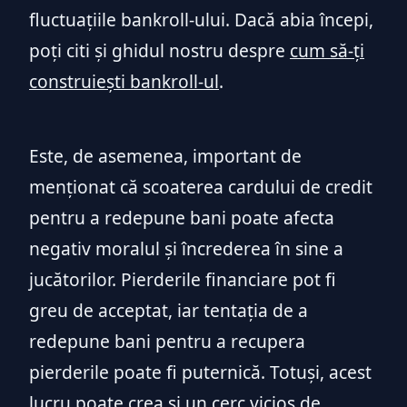
fluctuațiile bankroll-ului. Dacă abia începi,
poți citi și ghidul nostru despre
cum să-ți
construiești bankroll-ul
.
Este, de asemenea, important de
menționat că scoaterea cardului de credit
pentru a redepune bani poate afecta
negativ moralul și încrederea în sine a
jucătorilor. Pierderile financiare pot fi
greu de acceptat, iar tentația de a
redepune bani pentru a recupera
pierderile poate fi puternică. Totuși, acest
lucru poate crea și un cerc vicios de