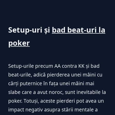
Setup-uri și
bad beat-uri la
poker
Setup-urile precum AA contra KK și bad
beat-urile, adică pierderea unei mâini cu
cărți puternice în fața unei mâini mai
slabe care a avut noroc, sunt inevitabile la
poker. Totuși, aceste pierderi pot avea un
impact negativ asupra stării mentale a