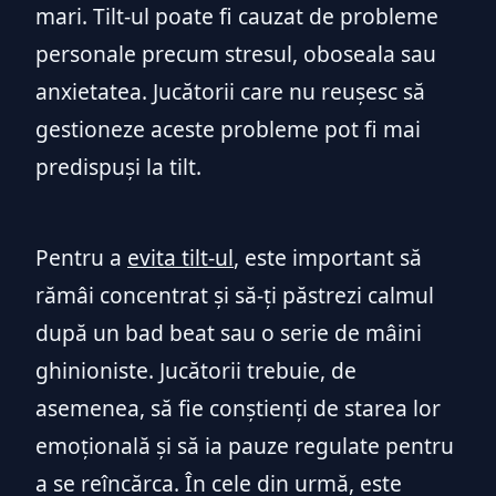
mari. Tilt-ul poate fi cauzat de probleme
personale precum stresul, oboseala sau
anxietatea. Jucătorii care nu reușesc să
gestioneze aceste probleme pot fi mai
predispuși la tilt.
Pentru a
evita tilt-ul
, este important să
rămâi concentrat și să-ți păstrezi calmul
după un bad beat sau o serie de mâini
ghinioniste. Jucătorii trebuie, de
asemenea, să fie conștienți de starea lor
emoțională și să ia pauze regulate pentru
a se reîncărca. În cele din urmă, este