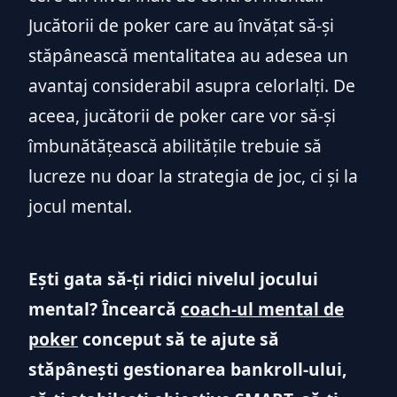
Jucătorii de poker care au învățat să-și
stăpânească mentalitatea au adesea un
avantaj considerabil asupra celorlalți. De
aceea, jucătorii de poker care vor să-și
îmbunătățească abilitățile trebuie să
lucreze nu doar la strategia de joc, ci și la
jocul mental.
Ești gata să-ți ridici nivelul jocului
mental? Încearcă
coach-ul mental de
poker
conceput să te ajute să
stăpânești gestionarea bankroll-ului,