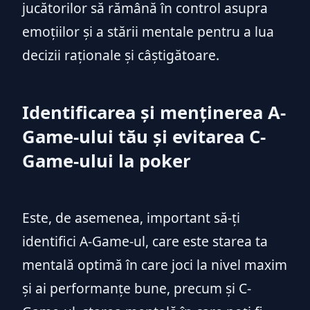
jucătorilor să rămână în control asupra
emoțiilor și a stării mentale pentru a lua
decizii raționale și câștigătoare.
Identificarea și menținerea A-
Game-ului tău și evitarea C-
Game-ului la poker
Este, de asemenea, important să-ți
identifici A-Game-ul, care este starea ta
mentală optimă în care joci la nivel maxim
și ai performanțe bune, precum și C-