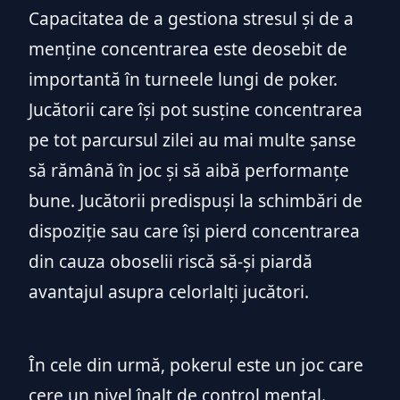
Capacitatea de a gestiona stresul și de a
menține concentrarea este deosebit de
importantă în turneele lungi de poker.
Jucătorii care își pot susține concentrarea
pe tot parcursul zilei au mai multe șanse
să rămână în joc și să aibă performanțe
bune. Jucătorii predispuși la schimbări de
dispoziție sau care își pierd concentrarea
din cauza oboselii riscă să-și piardă
avantajul asupra celorlalți jucători.
În cele din urmă, pokerul este un joc care
cere un nivel înalt de control mental.