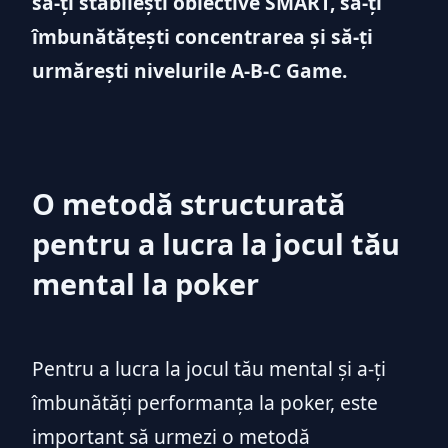
să-ți stabilești obiective SMART, să-ți
îmbunătățești concentrarea și să-ți
urmărești nivelurile A-B-C Game.
O metodă structurată
pentru a lucra la jocul tău
mental la poker
Pentru a lucra la jocul tău mental și a-ți
îmbunătăți performanța la poker, este
important să urmezi o metodă