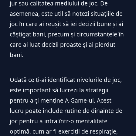
jur sau calitatea mediului de joc. De
asemenea, este util să notezi situațiile de
joc în care ai reușit să iei decizii bune și ai
câștigat bani, precum și circumstanțele în
care ai luat decizii proaste și ai pierdut
bani.
Odată ce ți-ai identificat nivelurile de joc,
este important să lucrezi la strategii
pentru a-ți menține A-Game-ul. Acest
lucru poate include rutine de dinainte de
joc pentru a intra într-o mentalitate
optimă, cum ar fi exerciții de respirație,