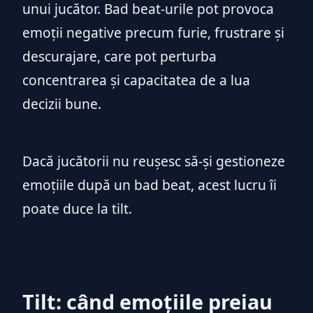
unui jucător. Bad beat-urile pot provoca
emoții negative precum furie, frustrare și
descurajare, care pot perturba
concentrarea și capacitatea de a lua
decizii bune.
Dacă jucătorii nu reușesc să-și gestioneze
emoțiile după un bad beat, acest lucru îi
poate duce la tilt.
Tilt: când emoțiile preiau