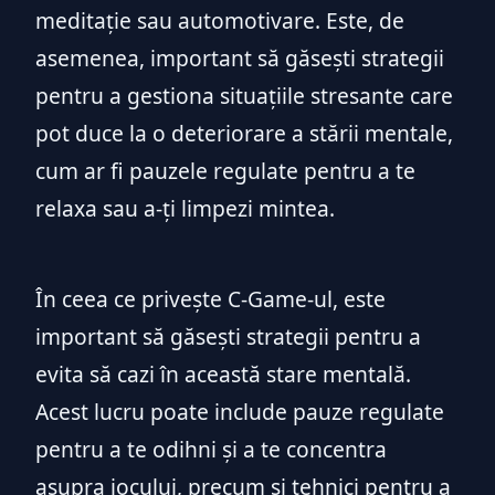
meditație sau automotivare. Este, de
asemenea, important să găsești strategii
pentru a gestiona situațiile stresante care
pot duce la o deteriorare a stării mentale,
cum ar fi pauzele regulate pentru a te
relaxa sau a-ți limpezi mintea.
În ceea ce privește C-Game-ul, este
important să găsești strategii pentru a
evita să cazi în această stare mentală.
Acest lucru poate include pauze regulate
pentru a te odihni și a te concentra
asupra jocului, precum și tehnici pentru a