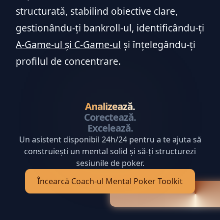
structurată, stabilind obiective clare,
gestionându-ți bankroll-ul, identificându-ți
A-Game-ul și C-Game-ul
și înțelegându-ți
profilul de concentrare.
Analizează.
Corectează.
Excelează.
Un asistent disponibil 24h/24 pentru a te ajuta să
construiești un mental solid și să-ți structurezi
sesiunile de poker.
Încearcă Coach-ul Mental Poker Toolkit