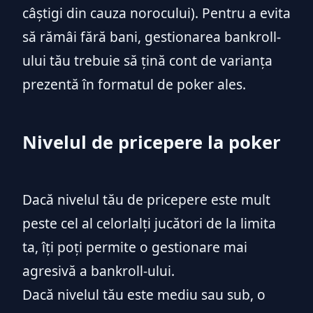
câștigi din cauza norocului). Pentru a evita
să rămâi fără bani, gestionarea bankroll-
ului tău trebuie să țină cont de varianța
prezentă în formatul de poker ales.
Nivelul de pricepere la poker
Dacă nivelul tău de pricepere este mult
peste cel al celorlalți jucători de la limita
ta, îți poți permite o gestionare mai
agresivă a bankroll-ului.
Dacă nivelul tău este mediu sau sub, o