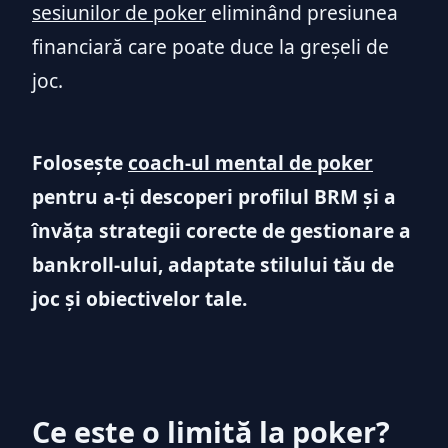
sesiunilor de poker
eliminând presiunea
financiară care poate duce la greșeli de
joc.
Folosește
coach-ul mental de poker
pentru a-ți descoperi profilul BRM și a
învăța strategii corecte de gestionare a
bankroll-ului, adaptate stilului tău de
joc și obiectivelor tale.
Ce este o limită la poker?