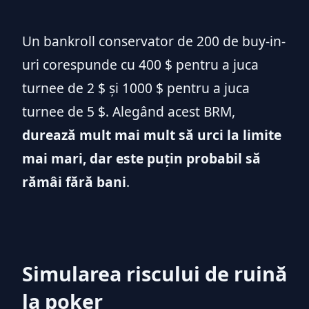
Un bankroll conservator de 200 de buy-in-
uri corespunde cu 400 $ pentru a juca
turnee de 2 $ și 1000 $ pentru a juca
turnee de 5 $. Alegând acest BRM,
durează mult mai mult să urci la limite
mai mari, dar este puțin probabil să
rămâi fără bani
.
Simularea riscului de ruină
la poker