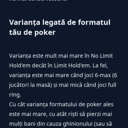
Varianța legată de formatul
tău de poker
Varianța este mult mai mare în No Limit
Hold'em decât în Limit Hold'em. La fel,
varianța este mai mare când joci 6-max (6
jucători la masă) și mai mică când joci full
ring.
Cu cât varianța formatului de poker ales
este mai mare, cu atât riști să pierzi mai
mulți bani din cauza ghinionului (sau să