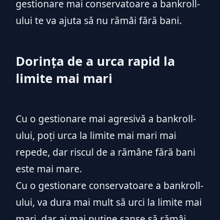
gestionare mai conservatoare a bankroll-
ului te va ajuta să nu rămâi fără bani.
Dorința de a urca rapid la
limite mai mari
Cu o gestionare mai agresivă a bankroll-
ului, poți urca la limite mai mari mai
repede, dar riscul de a rămâne fără bani
este mai mare.
Cu o gestionare conservatoare a bankroll-
ului, va dura mai mult să urci la limite mai
mari, dar ai mai puține șanse să rămâi