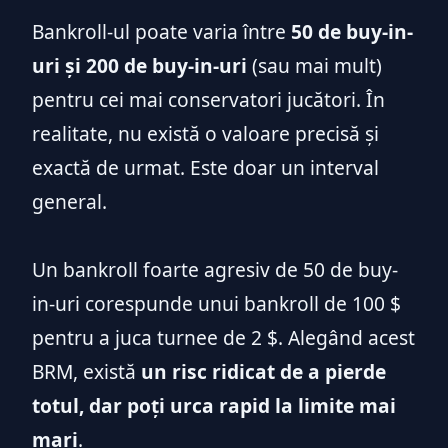
Bankroll-ul poate varia între
50 de buy-in-
uri și 200 de buy-in-uri
(sau mai mult)
pentru cei mai conservatori jucători. În
realitate, nu există o valoare precisă și
exactă de urmat. Este doar un interval
general.
Un bankroll foarte agresiv de 50 de buy-
in-uri corespunde unui bankroll de 100 $
pentru a juca turnee de 2 $. Alegând acest
BRM, există
un risc ridicat de a pierde
totul, dar poți urca rapid la limite mai
mari
.