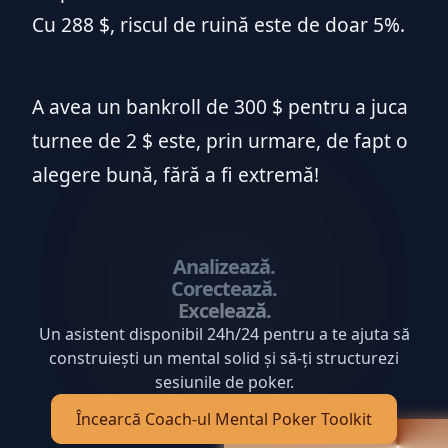
Cu 288 $, riscul de ruină este de doar 5%.
A avea un bankroll de 300 $ pentru a juca
turnee de 2 $ este, prin urmare, de fapt o
alegere bună, fără a fi extremă!
Analizează.
Corectează.
Excelează.
Un asistent disponibil 24h/24 pentru a te ajuta să
construiești un mental solid și să-ți structurezi
sesiunile de poker.
Încearcă Coach-ul Mental Poker Toolkit