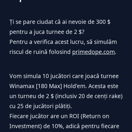
Ți se pare ciudat că ai nevoie de 300 $
pentru a juca turnee de 2 $?
Pentru a verifica acest lucru, să simulăm
riscul de ruină folosind
primedope.com
.
Vom simula 10 jucători care joacă turnee
Winamax [180 Max] Hold'em. Acesta este
un turneu de 2 $ (inclusiv 20 de cenți rake)
cu 25 de jucători plătiți.
Fiecare jucător are un ROI (Return on
Investment) de 10%, adică pentru fiecare