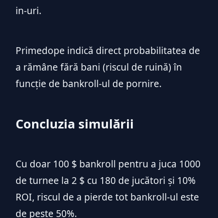
in-uri.
Primedope indică direct probabilitatea de
a rămâne fără bani (riscul de ruină) în
funcție de bankroll-ul de pornire.
Concluzia simulării
Cu doar 100 $ bankroll pentru a juca 1000
de turnee la 2 $ cu 180 de jucători și 10%
ROI, riscul de a pierde tot bankroll-ul este
de peste 50%.