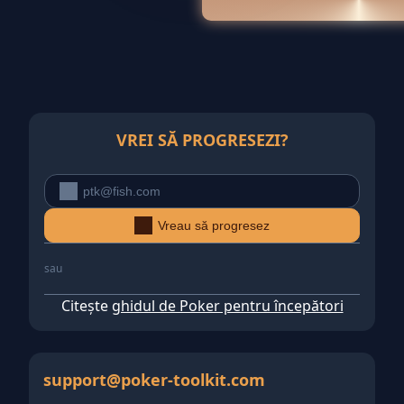
VREI SĂ PROGRESEZI?
Vreau să progresez
sau
Citește
ghidul de Poker pentru începători
support@poker-toolkit.com