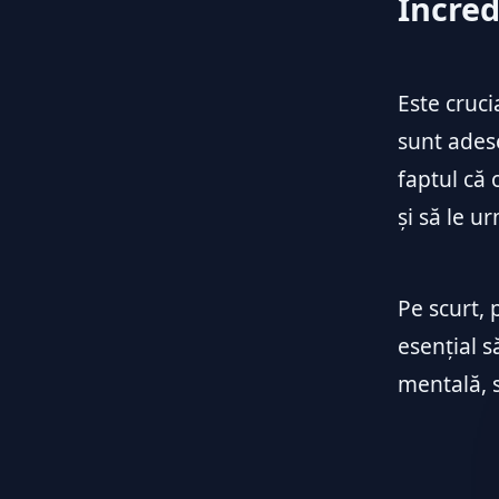
Încred
Este crucia
sunt adese
faptul că 
și să le u
Pe scurt, 
esențial s
mentală, s