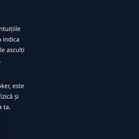
ntuițiile
a indica
e asculți
.
oker, este
izică și
a ta.
.