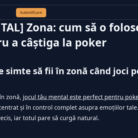
Autentificare
AL] Zona: cum să o folos
u a câștiga la poker
 simte să fii în zonă când joci 
 în zonă,
jocul tău mental este perfect pentru poke
entrat și în control complet asupra emoțiilor tale. 
recis, iar totul pare să curgă natural.