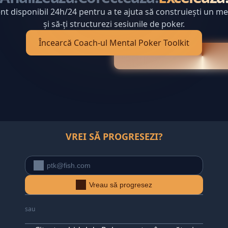
nt disponibil 24h/24 pentru a te ajuta să construiești un me
și să-ți structurezi sesiunile de poker.
Încearcă Coach-ul Mental Poker Toolkit
VREI SĂ PROGRESEZI?
Vreau să progresez
sau