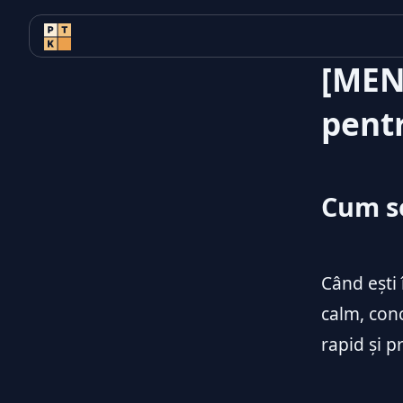
[MENT
pentr
Cum se
Când ești
calm, conc
rapid și p