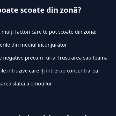
poate scoate din zonă?
 mulți factori care te pot scoate din zonă:
erile din mediul înconjurător
e negative precum furia, frustrarea sau teama
le intruzive care îți întrerup concentrarea
area slabă a emoțiilor