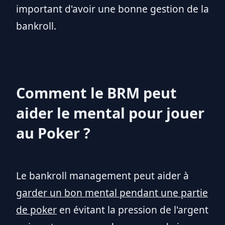
important d'avoir une bonne gestion de la
bankroll.
Comment le BRM peut
aider le mental pour jouer
au Poker ?
Le bankroll management peut aider à
garder un bon mental pendant une partie
de poker
en évitant la pression de l'argent