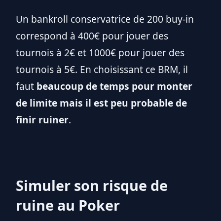
Un bankroll conservatrice de 200 buy-in
correspond à 400€ pour jouer des
tournois à 2€ et 1000€ pour jouer des
tournois à 5€. En choisissant ce BRM, il
faut
beaucoup de temps pour monter
de limite mais il est peu probable de
finir ruiner
.
Simuler son risque de
ruine au Poker