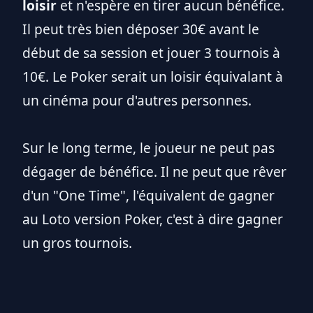
loisir
et n'espère en tirer aucun bénéfice.
Il peut très bien déposer 30€ avant le
début de sa session et jouer 3 tournois à
10€. Le Poker serait un loisir équivalant à
un cinéma pour d'autres personnes.
Sur le long terme, le joueur ne peut pas
dégager de bénéfice. Il ne peut que rêver
d'un "One Time", l'équivalent de gagner
au Loto version Poker, c'est à dire gagner
un gros tournois.