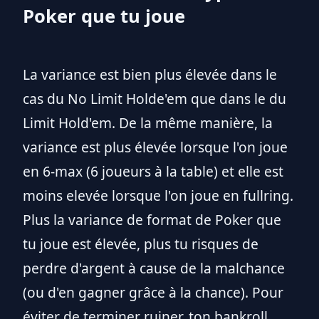
Poker que tu joue
La variance est bien plus élevée dans le
cas du No Limit Holde'em que dans le du
Limit Hold'em. De la même manière, la
variance est plus élevée lorsque l'on joue
en 6-max (6 joueurs à la table) et elle est
moins elevée lorsque l'on joue en fullring.
Plus la variance de format de Poker que
tu joue est élevée, plus tu risques de
perdre d'argent à cause de la malchance
(ou d'en gagner grâce à la chance). Pour
éviter de terminer ruiner, ton bankroll