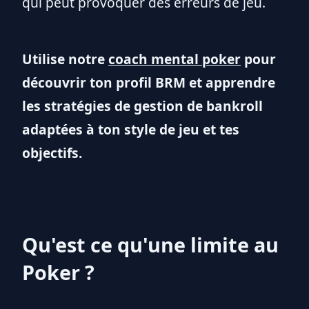
qui peut provoquer des erreurs de jeu.
Utilise notre
coach mental poker
pour
découvrir ton profil BRM et apprendre
les stratégies de gestion de bankroll
adaptées à ton style de jeu et tes
objectifs.
Qu'est ce qu'une limite au
Poker ?