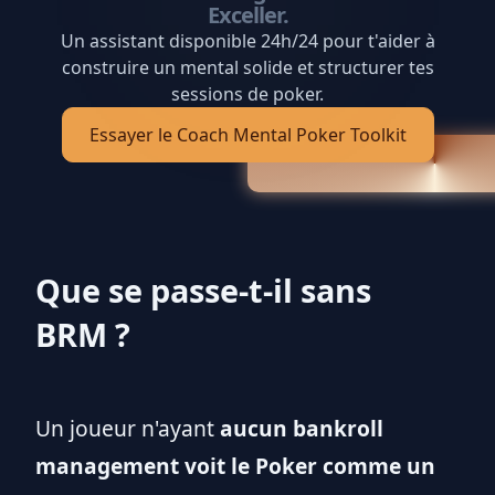
Exceller.
Un assistant disponible 24h/24 pour t'aider à
construire un mental solide et structurer tes
sessions de poker.
Essayer le Coach Mental Poker Toolkit
Que se passe-t-il sans
BRM ?
Un joueur n'ayant
aucun bankroll
management voit le Poker comme un