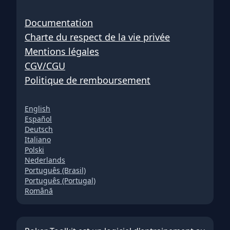
Documentation
Charte du respect de la vie privée
Mentions légales
CGV/CGU
Politique de remboursement
English
Español
Deutsch
Italiano
Polski
Nederlands
Português (Brasil)
Português (Portugal)
Română