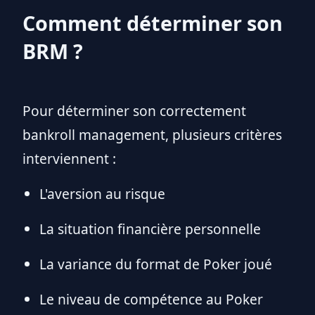
Comment déterminer son
BRM ?
Pour déterminer son correctement
bankroll management, plusieurs critères
interviennent :
L'aversion au risque
La situation financière personnelle
La variance du format de Poker joué
Le niveau de compétence au Poker