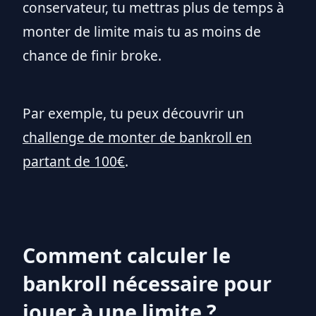
conservateur, tu mettras plus de temps à
monter de limite mais tu as moins de
chance de finir broke.
Par exemple, tu peux découvrir un
challenge de monter de bankroll en
partant de 100€
.
Comment calculer le
bankroll nécessaire pour
jouer à une limite ?