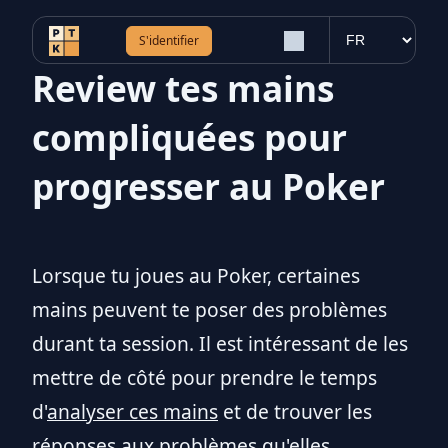
S'identifier
Review tes mains
compliquées pour
progresser au Poker
Lorsque tu joues au Poker, certaines
mains peuvent te poser des problèmes
durant ta session. Il est intéressant de les
mettre de côté pour prendre le temps
d'
analyser ces mains
et de trouver les
réponses aux problèmes qu'elles