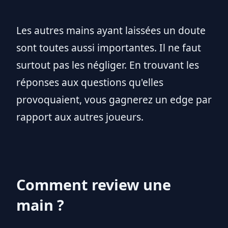
Les autres mains ayant laissées un doute
sont toutes aussi importantes. Il ne faut
surtout pas les négliger. En trouvant les
réponses aux questions qu'elles
provoquaient, vous gagnerez un edge par
rapport aux autres joueurs.
Comment review une
main ?