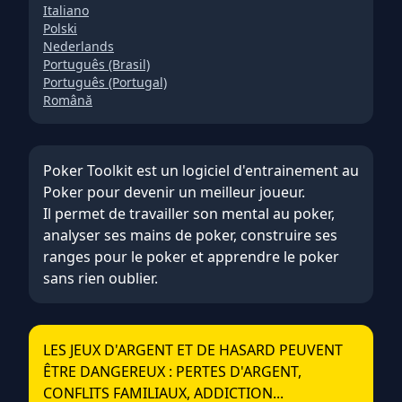
Italiano
Polski
Nederlands
Português (Brasil)
Português (Portugal)
Română
Poker Toolkit est un logiciel d'entrainement au
Poker pour devenir un meilleur joueur.
Il permet de travailler son
mental au poker
,
analyser ses mains de poker
,
construire ses
ranges pour le poker
et
apprendre le poker
sans rien oublier
.
LES JEUX D'ARGENT ET DE HASARD PEUVENT
ÊTRE DANGEREUX : PERTES D'ARGENT,
CONFLITS FAMILIAUX, ADDICTION...