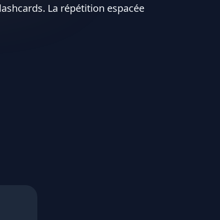
lashcards. La répétition espacée