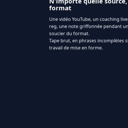
N'importe quelle source,
format
Une vidéo YouTube, un coaching live
reg, une note griffonnée pendant une
soucier du format.
Tape brut, en phrases incomplètes si b
travail de mise en forme.