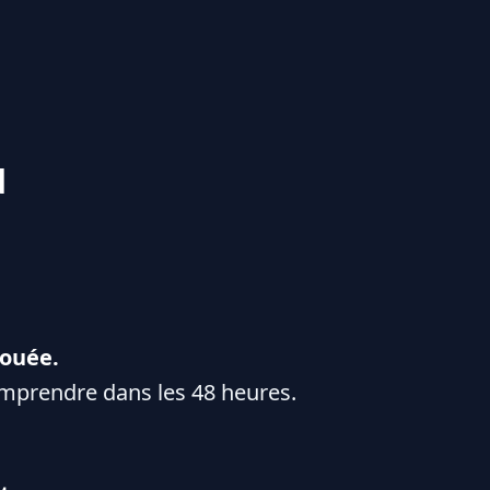
d
jouée.
omprendre dans les 48 heures.