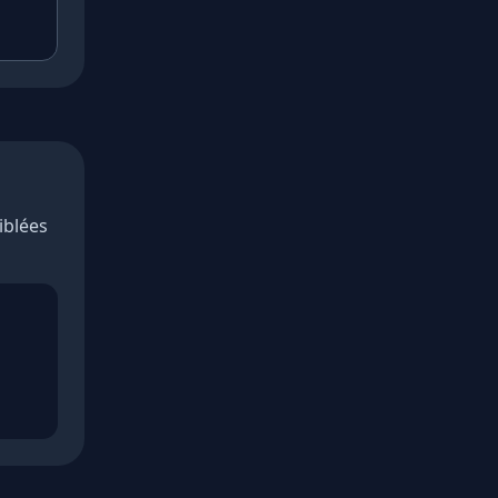
iblées