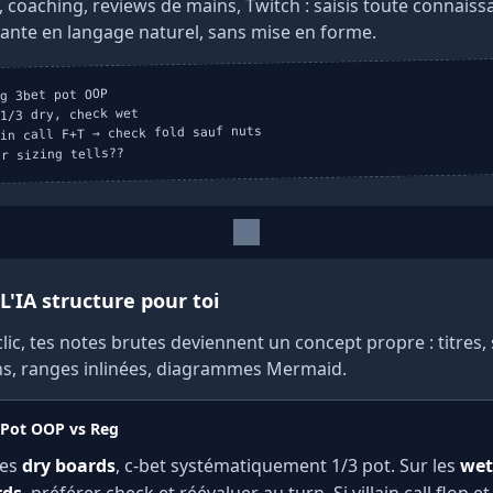
, coaching, reviews de mains, Twitch : saisis toute connaiss
ante en langage naturel, sans mise en forme.
g 3bet pot OOP

1/3 dry, check wet

in call F+T → check fold sauf nuts

er sizing tells??
L'IA structure pour toi
lic, tes notes brutes deviennent un concept propre : titres,
ns, ranges inlinées, diagrammes Mermaid.
 Pot OOP vs Reg
les
dry boards
, c-bet systématiquement 1/3 pot. Sur les
wet