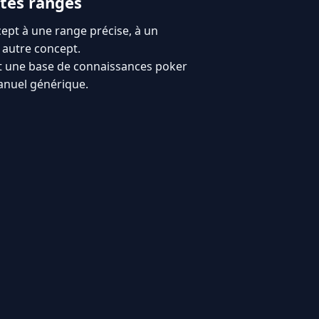
 tes ranges
cept à une range précise, à un
n autre concept.
t une base de connaissances poker
anuel générique.