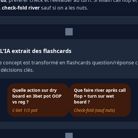
rds
, préférer check et réévaluer au turn. Si villain call flop et
,
check-fold river
sauf si on a les nuts.
L'IA extrait des flashcards
 concept est transformé en flashcards question/réponse c
 décisions clés.
Quelle action sur dry
Que faire river après call
board en 3bet pot OOP
flop + turn sur wet
vs reg ?
board ?
C-bet 1/3 pot
Check-fold (sauf nuts)