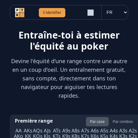
S'identifier
Entraîne-toi à estimer
l'équité au poker
Devine l'équité d'une range contre une autre
en un coup d'oeil. Un entraînement gratuit,
sans compte, directement dans ton
navigateur pour aiguiser tes lectures
rapides.
Première range
Par case
Par combos
AA
AKs
AQs
AJs
ATs
A9s
A8s
A7s
A6s
A5s
A4s
A3s
A2s
AKo
KK
KQs
KJs
KTs
K9s
K8s
K7s
K6s
K5s
K4s
K3s
K2s