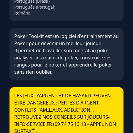
Português (Brasil)
Português (Portugal)
Română
Poker Toolkit est un logiciel d'entrainement au
Poker pour devenir un meilleur joueur.
Il permet de travailler son
mental au poker
,
analyser ses mains de poker
,
construire ses
ranges pour le poker
et
apprendre le poker
sans rien oublier
.
LES JEUX D'ARGENT ET DE HASARD PEUVENT
ÊTRE DANGEREUX : PERTES D'ARGENT,
CONFLITS FAMILIAUX, ADDICTION...
RETROUVEZ NOS CONSEILS SUR JOUEURS-
INFO-SERVICE.FR (09 74 75 13 13 - APPEL NON
SURTAXÉ).